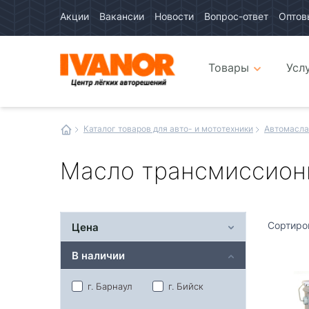
Акции
Вакансии
Новости
Вопрос-ответ
Оптов
Авто
каталог
Авто
интернет
Товары
Усл
магазин
Иванор
Каталог товаров для авто- и мототехники
Автомасла
Масло трансмиссион
Сортиро
Цена
В наличии
г. Барнаул
г. Бийск