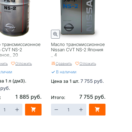
 трансмиссионное
Масло трансмиссионное
n CVT NS-2
Nissan CVT NS-2 Япония
вное_ 20
_ 4
нить
Отложить
Сравнить
Отложить
аличии
В наличии
а 1 л (дм3).
7 755 руб.
Цена за 1 шт.
 руб.
1 885 руб.
7 755 руб.
:
Итого: