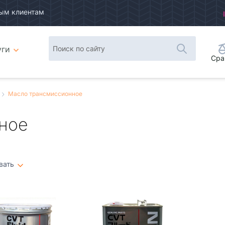
ым клиентам
уги
Сра
Масло трансмиссионное
ное
вать
Плитка
Список