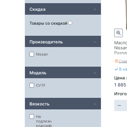
Скидка
Товары со скидкой
Производитель
Масло
Nissa
Разли
Nissan
Срав
В н
Модель
Цена з
1 885
CVTF
Итого
Вязкость
Не
подлежит
классификации