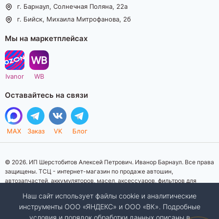
г. Барнаул, Солнечная Поляна, 22а
г. Бийск, Михаила Митрофанова, 2б
Мы на маркетплейсах
Ivanor
WB
Оставайтесь на связи
MAX
Заказ
VK
Блог
© 2026. ИП Шерстобитов Алексей Петрович. Иванор Барнаул. Все права
защищены. ТСЦ - интернет-магазин по продаже автошин,
автозапчастей, аккумуляторов, масел, аксессуаров, фильтров для
автомобилей. Данный интернет-сайт носит исключительно
Наш сайт использует файлы cookie и аналитические
информационный характер. Представленная информация о товарах, их
инструменты ООО «ЯНДЕКС» и ООО «ВК». Подробные
стоимости, характеристик, фото, наличия на складе ни при каких
условия и порядок обработки данных описаны в
условиях не является публичной офертой, определяемой положениями