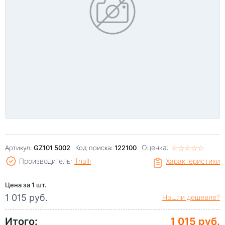
Оценка:
☆
★
☆
★
☆
★
☆
★
☆
★
Артикул:
GZ101 5002
Код поиска:
122100
Производитель:
Trialli
Характеристики
Цена за 1 шт.
1 015 руб.
Нашли дешевле?
Итого:
1 015 руб.