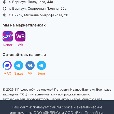
г. Барнаул, Ползунова, 44а
г. Барнаул, Солнечная Поляна, 22а
г. Бийск, Михаила Митрофанова, 2б
Мы на маркетплейсах
Ivanor
WB
Оставайтесь на связи
MAX
Заказ
VK
Блог
© 2026. ИП Шерстобитов Алексей Петрович. Иванор Барнаул. Все права
защищены. ТСЦ - интернет-магазин по продаже автошин,
автозапчастей, аккумуляторов, масел, аксессуаров, фильтров для
автомобилей. Данный интернет-сайт носит исключительно
Наш сайт использует файлы cookie и аналитические
информационный характер. Представленная информация о товарах, их
инструменты ООО «ЯНДЕКС» и ООО «ВК». Подробные
стоимости, характеристик, фото, наличия на складе ни при каких