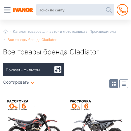
Автотовары
в
интернет-
магазине
Иванор
Каталог товаров для авто- и мототехники
Производители
Все товары бренда Gladiator
Все товары бренда Gladiator
Показать фильтры
Сортировать