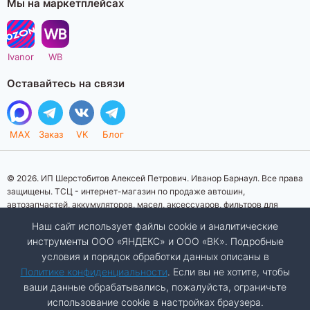
Мы на маркетплейсах
Ivanor
WB
Оставайтесь на связи
MAX
Заказ
VK
Блог
© 2026. ИП Шерстобитов Алексей Петрович. Иванор Барнаул. Все права
защищены. ТСЦ - интернет-магазин по продаже автошин,
автозапчастей, аккумуляторов, масел, аксессуаров, фильтров для
автомобилей. Данный интернет-сайт носит исключительно
Наш сайт использует файлы cookie и аналитические
информационный характер. Представленная информация о товарах, их
инструменты ООО «ЯНДЕКС» и ООО «ВК». Подробные
стоимости, характеристик, фото, наличия на складе ни при каких
условия и порядок обработки данных описаны в
условиях не является публичной офертой, определяемой положениями
Статьи 437 (2) Гражданского кодекса Российской Федерации.
Политике конфиденциальности
. Если вы не хотите, чтобы
Изображения товаров на фотографиях, представленных на сайте, могут
ваши данные обрабатывались, пожалуйста, ограничьте
отличаться от оригиналов. Копирование материалов сайта запрещено.
использование cookie в настройках браузера.