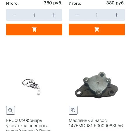
380 руб.
380 руб.
Итого:
Итого:
FRC0079 Фонарь
Маслянный насос
указателя поворота
147FMD081 R0000083956
задний правый Racer