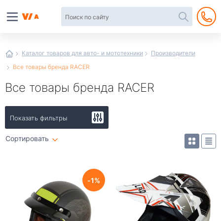
Автотовары
в
интернет-
магазине
Иванор
Каталог товаров для авто- и мототехники
Производители
Все товары бренда RACER
Все товары бренда RACER
Показать фильтры
Сортировать
1