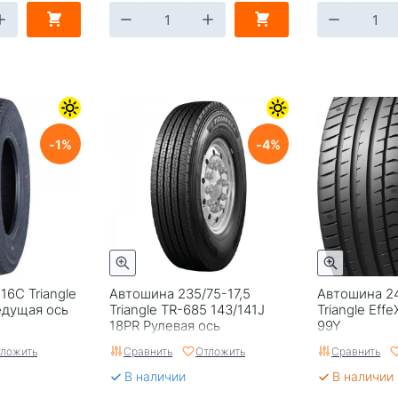
1
4
16C Triangle
Автошина 235/75-17,5
Автошина 2
едущая ось
Triangle TR-685 143/141J
Triangle Eff
18PR Рулевая ось
99Y
ложить
Сравнить
Отложить
Сравнить
В наличии
В наличии 