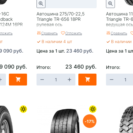
-16C
Автошина 275/70-22,5
Автошина 11
ndback
Triangle TR-656 18PR
Triangle TR-
/124M 16PR
рулевая ось
ведущая ос
ложить
Сравнить
Отложить
Сравнить
шт
В наличии 4 шт
В наличии 
9 090 руб.
23 460 руб.
Цена за 1 шт.
Цена за 1 ш
9 090 руб.
23 460 руб.
Итого:
Итого:
17