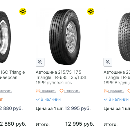
16C Triangle
Автошина 215/75-17,5
Автошина 23
ниверсал.
Triangle TR-685 135/133L
Triangle TR-
16PR рулевая ось
18PR Ведуща
ложить
Сравнить
Отложить
Сравнить
шт
В наличии
В наличии
2 880 руб.
12 995 руб.
Цена за 1 шт.
Цена за 1 ш
2 880 руб.
12 995 руб.
Итого:
Итого: