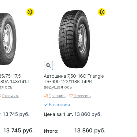
5/75-17,5
Автошина 7,50-16C Triangle
689A 143/141J
TR-690 122/118K 14PR
я ось
ведущая ось
Отложить
Сравнить
Отложить
В наличии
13 745 руб.
13 860 руб.
т.
Цена за 1 шт.
13 745 руб.
13 860 руб.
Итого: