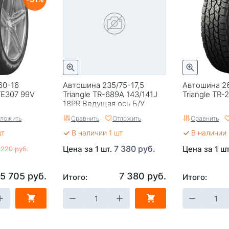
60-16
Автошина 235/75-17,5
Автошина 2
 TE307 99V
Triangle TR-689A 143/141J
Triangle TR-
18PR Ведущая ось Б/У
ложить
Сравнить
Отложить
Сравнить
шт
В наличии 1 шт
В наличии 
7 380 руб.
Цена за 1 шт.
Цена за 1 ш
 220 руб.
5 705 руб.
7 380 руб.
Итого:
Итого: