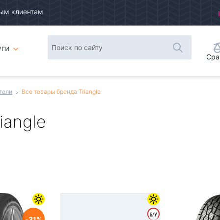
ым клиентам
уги
Сра
тели
Все товары бренда Triangle
iangle
Плитка
Список
31