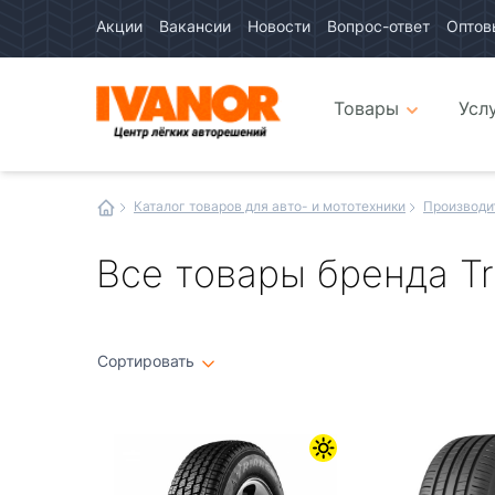
Акции
Вакансии
Новости
Вопрос-ответ
Оптов
Авто
каталог
Авто
интернет
Товары
Усл
магазин
Иванор
Каталог товаров для авто- и мототехники
Производи
Все товары бренда Tr
Сортировать