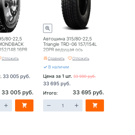
5/80-22,5
Автошина 315/80-22,5
IAMONDBACK
Triangle TRD-06 157/154L
152/148 16PR
20PR ведущая ось
ь
Отложить
Сравнить
Отложить
В наличии
33 005 руб.
Цена за 1 шт.
т.
33 990 руб.
33 695 руб.
33 005 руб.
33 695 руб.
Итого: