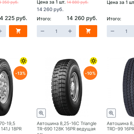
Цена за 1 шт.
Цена за 1 ш
4 350 руб.
14 880 руб.
14 260 руб.
4 225 руб.
14 260 руб.
Итого:
Итого:
13
10
70-19,5
Автошина 8,25-16С Triangle
Автошина 8,
 141J 18PR
TR-690 128K 16PR ведущая
TRD-99 16PR