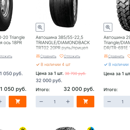
-20 Triangle
Автошина 385/55-22,5
Автошина 29
я ось 18PR
TRIANGLE/DIAMONDBACK
Triangle/D
TRT02 20PR руль/прицеп
DR/TR-691E 
ведущая ос
ложить
Сравнить
Отложить
Сравнить
В наличии 4 шт
В наличии
1 050 руб.
Цена за 1 шт.
Цена за 1 ш
38 700 руб.
32 000 руб.
1 050 руб.
32 000 руб.
Итого:
Итого: