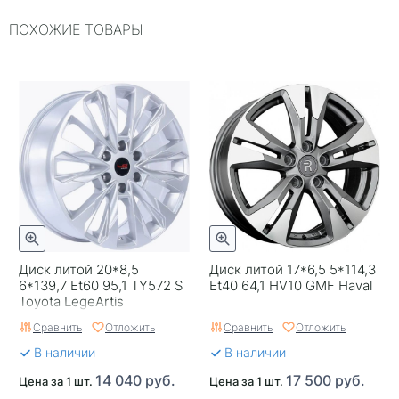
Посадочный диаметр
R16
ПОХОЖИЕ ТОВАРЫ
Сверловка
4*100
Вылет
37
ЦО
60,1
Ширина (диски)
6
Применяемость
Универсальные
Тип диска
Литые
Гарантия
1 год
Диск литой 20*8,5
Диск литой 17*6,5 5*114,3
6*139,7 Et60 95,1 TY572 S
Et40 64,1 HV10 GMF Haval
Цвет
Серебристый
Toyota LegeArtis
Сравнить
Отложить
Сравнить
Отложить
Категория
Легковые
В наличии
В наличии
Страна изготовителя
Россия
14 040 руб.
17 500 руб.
Цена за 1 шт.
Цена за 1 шт.