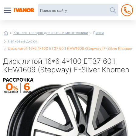
Автотовары
в
интернет-
магазине
Иванор
Каталог товаров для авто- и мототехники
Диски
Легковые диски
Диск литой 16*6 4*100 ET37 60,1 KHW1609 (Stepway) F-Silver Khomen
Диск литой 16*6 4*100 ET37 60,1
KHW1609 (Stepway) F-Silver Khomen