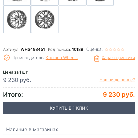
Оценка:
☆
★
☆
★
☆
★
☆
★
☆
★
Артикул:
WHS498451
Код поиска:
10189
Производитель:
Khomen Wheels
Характеристики
Цена за 1 шт.
9 230 руб.
Нашли дешевле?
Итого:
9 230 руб.
КУПИТЬ В 1 КЛИК
Наличие в магазинах