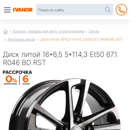
Автотовары
в
интернет-
магазине
Иванор
Каталог товаров для авто- и мототехники
Диски
Легковые диски
Диск литой 16*6,5 5*114,3 Et50 67.1 R046 BD RST
Диск литой 16*6,5 5*114,3 Et50 67.1
R046 BD RST