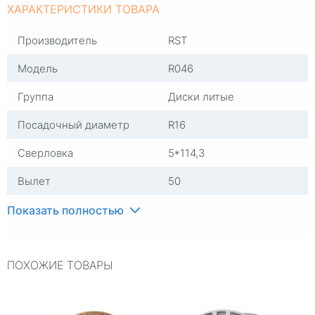
ХАРАКТЕРИСТИКИ ТОВАРА
Производитель
RST
Модель
R046
Группа
Диски литые
Посадочный диаметр
R16
Сверловка
5*114,3
Вылет
50
ЦО
67,1
Показать полностью
Ширина (диски)
6,5
ПОХОЖИЕ ТОВАРЫ
Тип диска
Литые
Гарантия
1 год