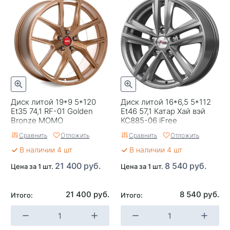
Цвет
Серый
Категория
Легковые
Страна изготовителя
Китай
Replica
0
Диск литой 19*9 5*120
Диск литой 16*6,5 5*112
Et35 74,1 RF-01 Golden
Et46 57,1 Катар Хай вэй
Bronze MOMO
КС885-06 iFree
Сравнить
Отложить
Сравнить
Отложить
В наличии 4 шт
В наличии 4 шт
21 400 руб.
8 540 руб.
Цена за 1 шт.
Цена за 1 шт.
21 400 руб.
8 540 руб.
Итого:
Итого: