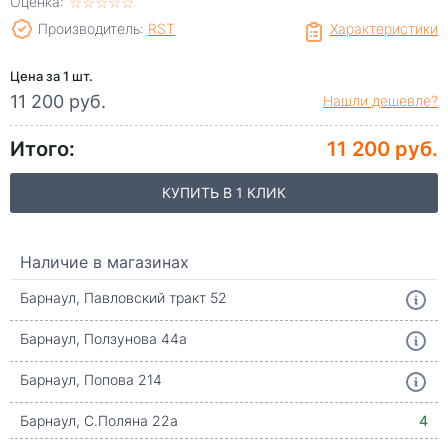
Оценка:
☆
★
☆
★
☆
★
☆
★
☆
★
Производитель:
RST
Характеристики
Цена за 1 шт.
11 200 руб.
Нашли дешевле?
Итого:
11 200 руб.
КУПИТЬ В 1 КЛИК
Наличие в магазинах
Барнаул, Павловский тракт 52
Барнаул, Ползунова 44а
Барнаул, Попова 214
Барнаул, С.Поляна 22а
4