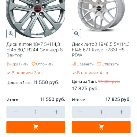
Ширина (диски)
7
Применяемость
Changan
Тип диска
Литые
Диаметр посадочного
17
Диск литой 18*7 5*114,3
Диск литой 19*8,5 5*114,3
Et45 60,1 R244 Сильвер S
Et45 67,1 Kaiser (733) HS
отверстия,мм
Вектор
PDW
Гарантия
1 год
Сравнить
Отложить
Сравнить
Отложить
В наличии 3 шт
В наличии 4 шт
Цвет
Черный с полировкой
Цена за 1 шт.
17 830 руб.
11 550 руб.
Цена за 1 шт.
Категория
Легковые
17 825 руб.
Страна изготовителя
Россия
11 550 руб.
17 825 руб.
Итого:
Итого:
Replica
0
Завод изготовитель
RST