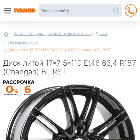
Автотовары
в
интернет-
магазине
Иванор
Каталог товаров для авто- и мототехники
Диски
Легковые диски
Диск литой 17*7 5*110 Et46 63,4 R187 (Changan) BL RST
Диск литой 17*7 5*110 Et46 63,4 R187
(Changan) BL RST