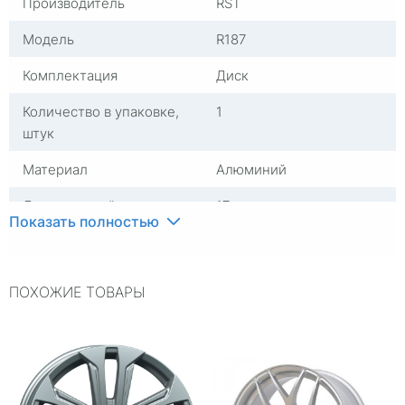
Производитель
RST
Модель
R187
Комплектация
Диск
Количество в упаковке,
1
штук
Материал
Алюминий
Диаметр, дюймы
17
Показать полностью
Группа
Диски литые
Посадочный диаметр
R17
ПОХОЖИЕ ТОВАРЫ
Сверловка
5*110
Вылет
46
ЦО
63,4