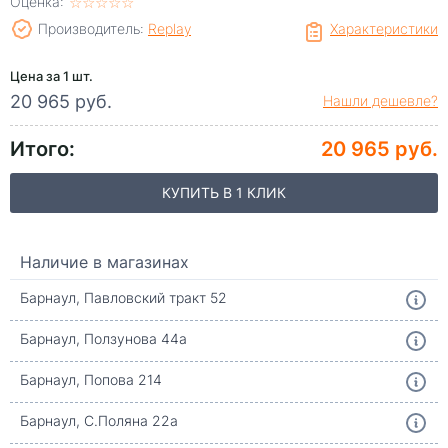
Оценка:
☆
★
☆
★
☆
★
☆
★
☆
★
Производитель:
Replay
Характеристики
Цена за 1 шт.
20 965 руб.
Нашли дешевле?
Итого:
20 965 руб.
КУПИТЬ В 1 КЛИК
Наличие в магазинах
Барнаул, Павловский тракт 52
Барнаул, Ползунова 44а
Барнаул, Попова 214
Барнаул, С.Поляна 22а