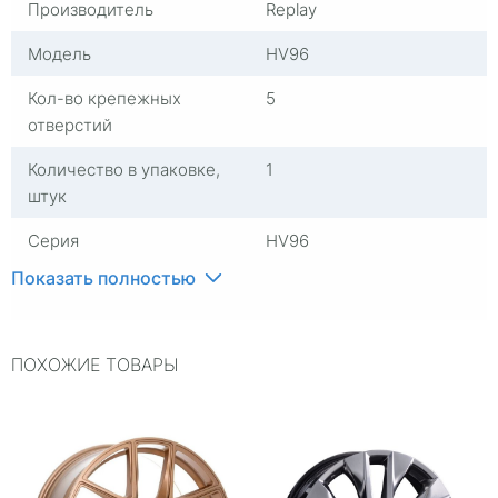
Производитель
Replay
Модель
HV96
Кол-во крепежных
5
отверстий
Количество в упаковке,
1
штук
Серия
HV96
Показать полностью
Диаметр расположения
114,3
отверстий
Материал
Алюминий
ПОХОЖИЕ ТОВАРЫ
Группа
Диски литые
Комплектация
Диск
Посадочный диаметр
R18