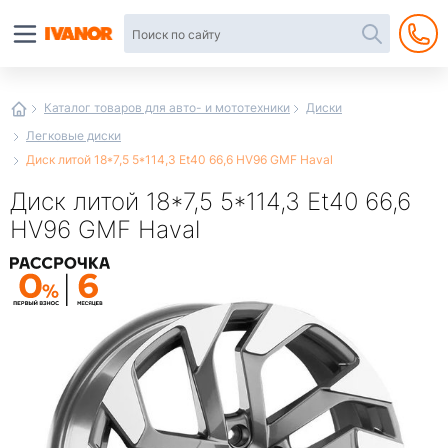
Автотовары
в
интернет-
магазине
Иванор
Каталог товаров для авто- и мототехники
Диски
Легковые диски
Диск литой 18*7,5 5*114,3 Et40 66,6 HV96 GMF Haval
Диск литой 18*7,5 5*114,3 Et40 66,6
HV96 GMF Haval