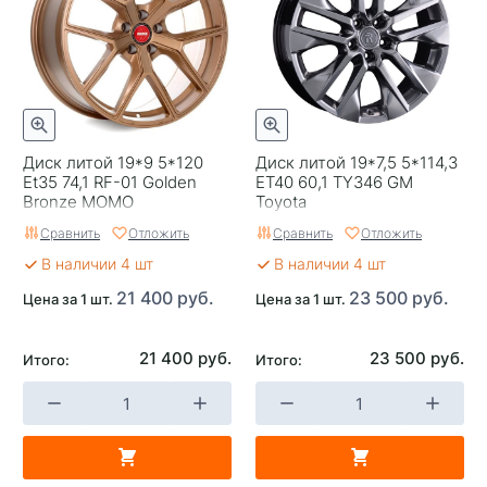
Сверловка
5*114,3
Вылет
40
ЦО
66,6
Диск литой 19*9 5*120
Диск литой 19*7,5 5*114,3
Ширина (диски)
7,5
Et35 74,1 RF-01 Golden
ET40 60,1 TY346 GM
Bronze MOMO
Toyota
Применяемость
Haval
Сравнить
Отложить
Сравнить
Отложить
Тип диска
Литые
В наличии 4 шт
В наличии 4 шт
Гарантия
1 год
21 400 руб.
23 500 руб.
Цена за 1 шт.
Цена за 1 шт.
Цвет
Серый с полировкой
21 400 руб.
23 500 руб.
Итого:
Итого:
Категория
Легковые
Страна изготовителя
Россия
Replica
0