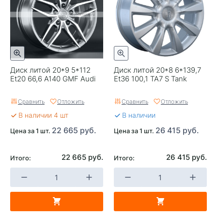
Применяемость
Универсальные
Тип диска
Литые
Гарантия
1 год
Цвет
Серебристый
Диск литой 20*9 5*112
Диск литой 20*8 6*139,7
Et20 66,6 A140 GMF Audi
Et36 100,1 TA7 S Tank
Категория
Легковые
Сравнить
Отложить
Сравнить
Отложить
Страна изготовителя
Китай
В наличии 4 шт
В наличии
Replica
0
22 665 руб.
26 415 руб.
Цена за 1 шт.
Цена за 1 шт.
Завод изготовитель
Replay
22 665 руб.
26 415 руб.
Итого:
Итого: