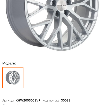
Модель:
Артикул:
KHW200505SVR
Код поиска:
30038