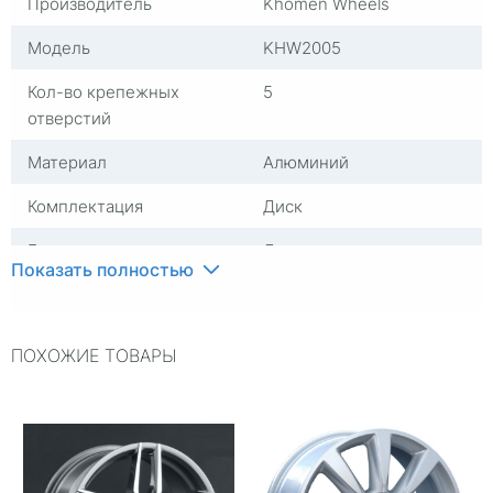
Производитель
Khomen Wheels
Модель
KHW2005
Кол-во крепежных
5
отверстий
Материал
Алюминий
Комплектация
Диск
Группа
Диски литые
Показать полностью
Посадочный диаметр
R20
Сверловка
5*114,3
ПОХОЖИЕ ТОВАРЫ
Вылет
30
ЦО
60,1
Ширина (диски)
8,5