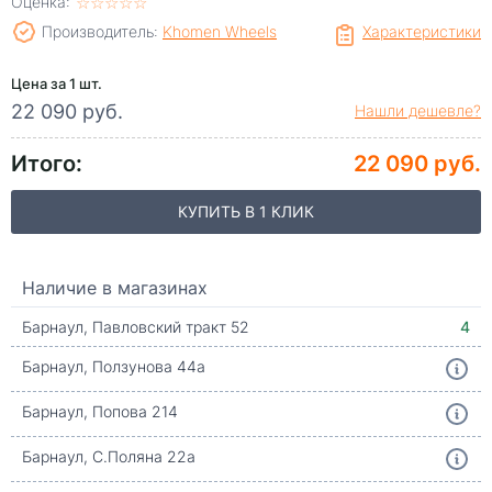
Оценка:
☆
★
☆
★
☆
★
☆
★
☆
★
Производитель:
Khomen Wheels
Характеристики
Цена за 1 шт.
22 090 руб.
Нашли дешевле?
Итого:
22 090 руб.
КУПИТЬ В 1 КЛИК
Наличие в магазинах
Барнаул, Павловский тракт 52
4
Барнаул, Ползунова 44а
Барнаул, Попова 214
Барнаул, С.Поляна 22а