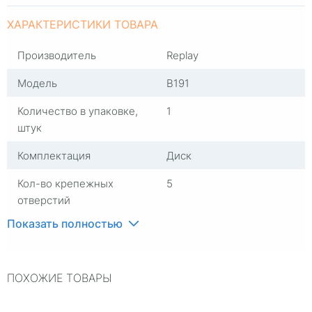
ХАРАКТЕРИСТИКИ ТОВАРА
Производитель
Replay
Модель
B191
Количество в упаковке,
1
штук
Комплектация
Диск
Кол-во крепежных
5
отверстий
Показать полностью
Материал
Алюминий
Диаметр расположения
112
отверстий
ПОХОЖИЕ ТОВАРЫ
Посадочный диаметр
R21