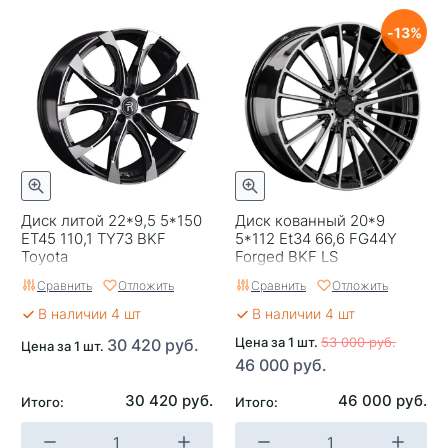
Сверловка
5*112
13
Вылет
36
ЦО
66,6
Ширина (диски)
9,5
Применяемость
BMW
Диск литой 22*9,5 5*150
Диск кованный 20*9
Тип диска
Литые
ET45 110,1 TY73 BKF
5*112 Et34 66,6 FG44Y
Toyota
Forged BKF LS
Цвет
Серый с полировкой
Сравнить
Отложить
Сравнить
Отложить
Категория
Легковые
В наличии 4 шт
В наличии 4 шт
Страна изготовителя
Цена за 1 шт.
Китай
53 000 руб.
30 420 руб.
Цена за 1 шт.
46 000 руб.
Replica
0
30 420 руб.
46 000 руб.
Итого:
Итого:
Завод изготовитель
Replay