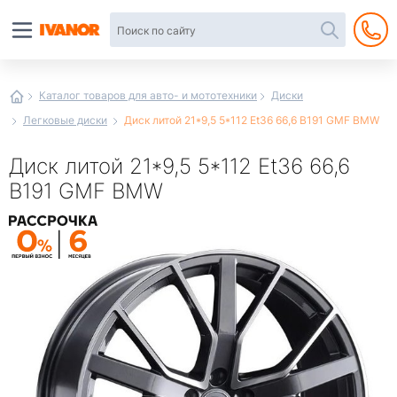
Автотовары
в
интернет-
магазине
Иванор
Каталог товаров для авто- и мототехники
Диски
Легковые диски
Диск литой 21*9,5 5*112 Et36 66,6 B191 GMF BMW
Диск литой 21*9,5 5*112 Et36 66,6
B191 GMF BMW