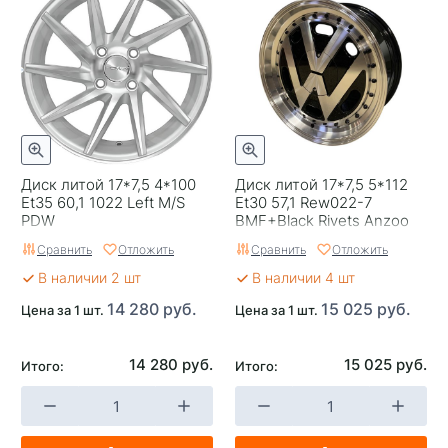
Ширина (диски)
5,5
Тип диска
Стальные
Гарантия
1 год
Цвет
Серебристый
Категория
Легковые
Диск литой 17*7,5 4*100
Диск литой 17*7,5 5*112
Et35 60,1 1022 Left M/S
Et30 57,1 Rew022-7
Страна изготовителя
Китай
PDW
BMF+Black Rivets Anzoo
Сравнить
Отложить
Сравнить
Отложить
Replica
0
В наличии 2 шт
В наличии 4 шт
Завод изготовитель
Trebl
14 280 руб.
15 025 руб.
Цена за 1 шт.
Цена за 1 шт.
14 280 руб.
15 025 руб.
Итого:
Итого: