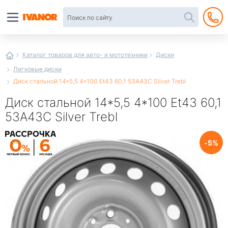
Автотовары
в
интернет-
магазине
Иванор
Каталог товаров для авто- и мототехники
Диски
Легковые диски
Диск стальной 14*5,5 4*100 Et43 60,1 53A43C Silver Trebl
Диск стальной 14*5,5 4*100 Et43 60,1
53A43C Silver Trebl
5