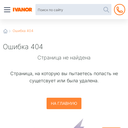
Автотовары
в
интернет-
магазине
Иванор
Ошибка 404
Ошибка 404
Страница не найдена
Страница, на которую вы пытаетесь попаcть не
сущетсвует или была удалена.
НА ГЛАВНУЮ