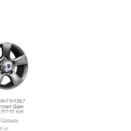
16*7 5*139,7
Атлант Дарк
757-01 КиК
Отложить
4 шт