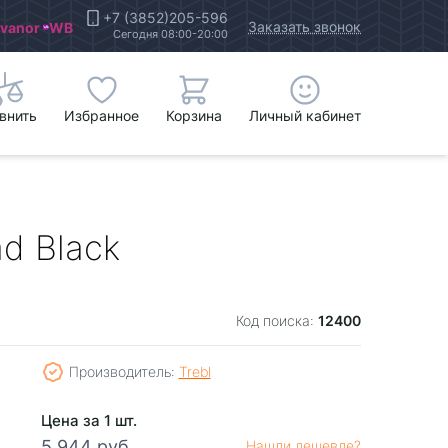
+7 (3852)205-596
Заказать звонок
Ivanor
WB
Сегодня 08:00-20:00
внить
Избранное
Корзина
Личный кабинет
ad Black
12400
Код поиска:
Производитель:
Trebl
Цена за 1 шт.
5 944 руб.
Нашли дешевле?