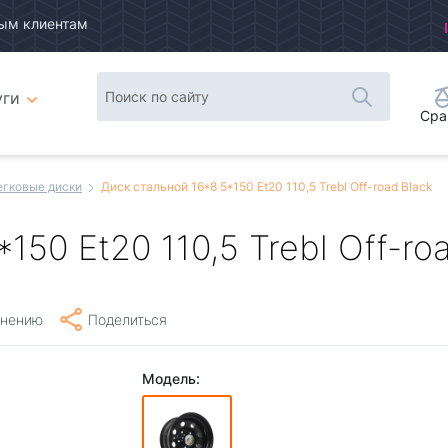
ым клиентам
уги
Сра
егковые диски
Диск стальной 16*8 5*150 Et20 110,5 Trebl Off-road Black
150 Et20 110,5 Trebl Off-ro
внению
Поделиться
Модель: