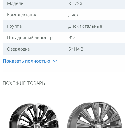
Модель
R-1723
Комплектация
Диск
Группа
Диски стальные
Посадочный диаметр
R17
Сверловка
5*114,3
Вылет
40
Показать полностью
ЦО
64,1
ПОХОЖИЕ ТОВАРЫ
Ширина (диски)
6,5
Тип диска
Стальные
Гарантия
1 год
Цвет
Черный