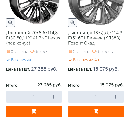
Категория
Легковые
Страна изготовителя
Китай
Replica
0
Диск литой 20*8 5*114,3
Диск литой 18*7,5 5*114,3
Завод изготовитель
Trebl
Et30 60,1 LX141 BKF Lexus
Et51 67.1 Линней (КЛ383)
(под конус)
Графит Скад
Сравнить
Отложить
Сравнить
Отложить
В наличии
В наличии 4 шт
27 285 руб.
15 075 руб.
Цена за 1 шт.
Цена за 1 шт.
27 285 руб.
15 075 руб.
Итого:
Итого: