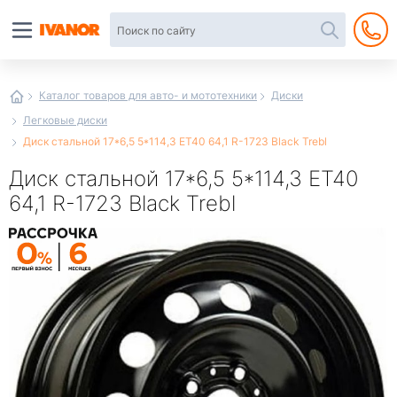
Автотовары
в
интернет-
магазине
Иванор
Каталог товаров для авто- и мототехники
Диски
Легковые диски
Диск стальной 17*6,5 5*114,3 ЕТ40 64,1 R-1723 Black Trebl
Диск стальной 17*6,5 5*114,3 ЕТ40
64,1 R-1723 Black Trebl