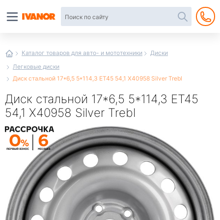
Автотовары
в
интернет-
магазине
Иванор
Каталог товаров для авто- и мототехники
Диски
Легковые диски
Диск стальной 17*6,5 5*114,3 ЕТ45 54,1 X40958 Silver Trebl
Диск стальной 17*6,5 5*114,3 ЕТ45
54,1 X40958 Silver Trebl