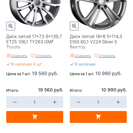
Тип диска
Стальные
Гарантия
1 год
Цвет
Серебристый
Диск литой 17*7,5 6*139,7
Диск литой 18*8 5*114,3
Категория
Легковые
ET25 106,1 TY263 GMF
Et50 60,1 V224 Silver S
Toyota
Вектор
Страна изготовителя
Китай
Сравнить
Отложить
Сравнить
Отложить
Replica
0
В наличии 4 шт
В наличии
19 560 руб.
10 990 руб.
Цена за 1 шт.
Цена за 1 шт.
Завод изготовитель
Trebl
19 560 руб.
10 990 руб.
Итого:
Итого: