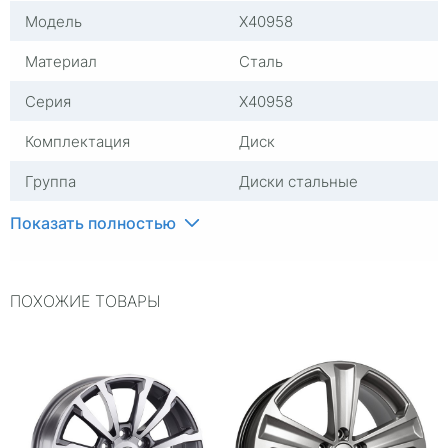
Модель
X40958
Материал
Сталь
Серия
X40958
Комплектация
Диск
Группа
Диски стальные
Посадочный диаметр
R17
Показать полностью
Сверловка
5*114,3
ПОХОЖИЕ ТОВАРЫ
Вылет
45
ЦО
54,1
Ширина (диски)
6,5
Применяемость
Geely