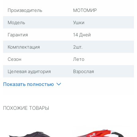
Производитель
МОТОМИР
Модель
Ушки
Гарантия
14 Дней
Комплектация
2шт.
Сезон
Лето
Целевая аудитория
Взрослая
Цвет
Черный
Показать полностью
Материал
Термопластик (TPU)
ПОХОЖИЕ ТОВАРЫ
Страна изготовителя
Китай
Размер
XL
Количество в упаковке,
1