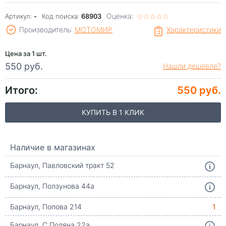
Оценка:
☆
★
☆
★
☆
★
☆
★
☆
★
Артикул:
-
Код поиска:
68903
Производитель:
МОТОМИР
Характеристики
Цена за 1 шт.
550 руб.
Нашли дешевле?
Итого:
550 руб.
КУПИТЬ В 1 КЛИК
Наличие в магазинах
Барнаул, Павловский тракт 52
Барнаул, Ползунова 44а
Барнаул, Попова 214
1
Барнаул, С.Поляна 22а