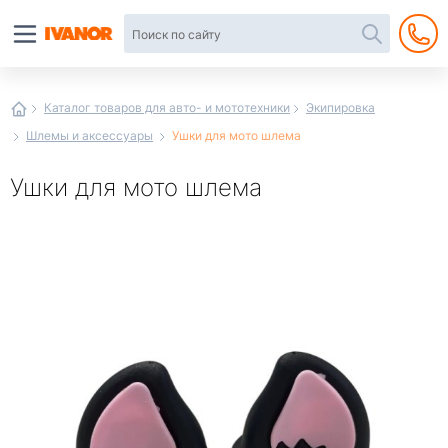
Автотовары
в
интернет-
магазине
Иванор
Каталог товаров для авто- и мототехники
Экипировка
Шлемы и аксессуары
Ушки для мото шлема
Ушки для мото шлема