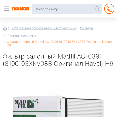
Автотовары
в
интернет-
магазине
Иванор
Каталог товаров для авто- и мототехники
Фильтры
Фильтры салонные
Фильтр салонный Madfil AC-0391 (8100103XKV08B Оригинал Haval)
H9
Фильтр салонный Madfil AC-0391
(8100103XKV08B Оригинал Haval) H9