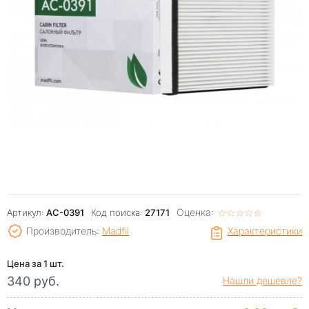
Оценка:
☆
★
☆
★
☆
★
☆
★
☆
★
Артикул:
AC-0391
Код поиска:
27171
Производитель:
Madfil
Характеристики
Цена за 1 шт.
340 руб.
Нашли дешевле?