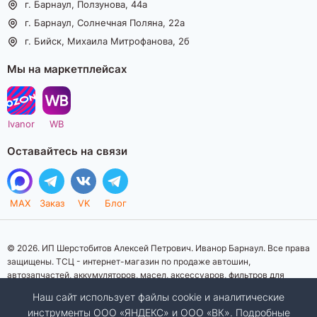
г. Барнаул, Ползунова, 44а
г. Барнаул, Солнечная Поляна, 22а
г. Бийск, Михаила Митрофанова, 2б
Мы на маркетплейсах
Ivanor
WB
Оставайтесь на связи
MAX
Заказ
VK
Блог
© 2026. ИП Шерстобитов Алексей Петрович. Иванор Барнаул. Все права
защищены. ТСЦ - интернет-магазин по продаже автошин,
автозапчастей, аккумуляторов, масел, аксессуаров, фильтров для
автомобилей. Данный интернет-сайт носит исключительно
Наш сайт использует файлы cookie и аналитические
информационный характер. Представленная информация о товарах, их
инструменты ООО «ЯНДЕКС» и ООО «ВК». Подробные
стоимости, характеристик, фото, наличия на складе ни при каких