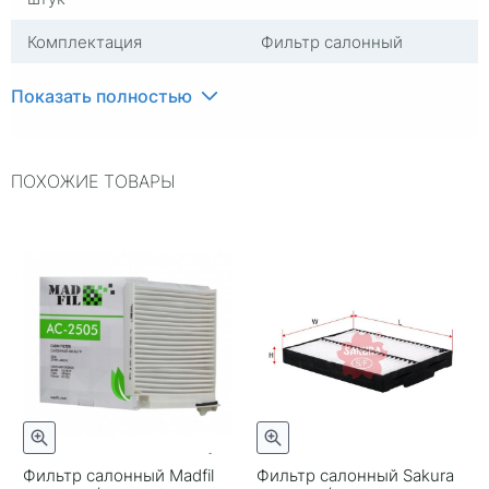
Комплектация
Фильтр салонный
Ширина, мм
203,00000
Показать полностью
Длина, мм
206,00000
Группа
Фильтры салонные
ПОХОЖИЕ ТОВАРЫ
Высота, мм
23,00000
Страна изготовителя
Китай
Фильтр салонный Madfil
Фильтр салонный Sakura