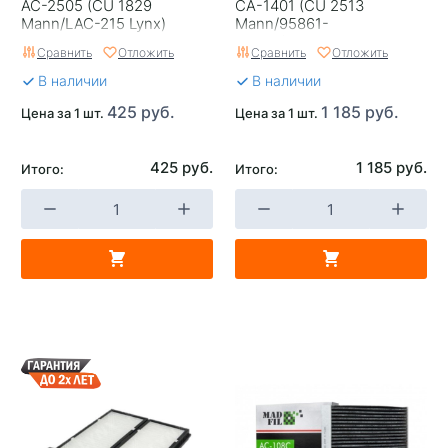
AC-2505 (CU 1829
CA-1401 (CU 2513
Mann/LAC-215 Lynx)
Mann/95861-
54J00/95861-64J10
Сравнить
Отложить
Сравнить
Отложить
Suzuki) Индонезия
В наличии
В наличии
425 руб.
1 185 руб.
Цена за 1 шт.
Цена за 1 шт.
425 руб.
1 185 руб.
Итого:
Итого: