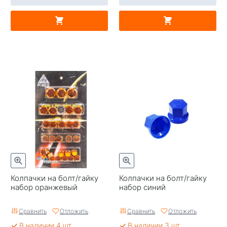
Колпачки на болт/гайку
Колпачки на болт/гайку
набор оранжевый
набор синий
Сравнить
Отложить
Сравнить
Отложить
В наличии 4 шт
В наличии 3 шт