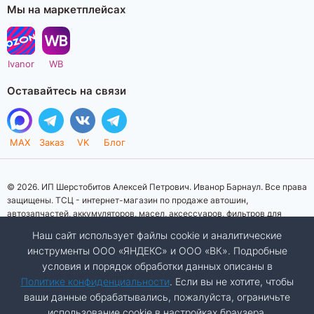
Мы на маркетплейсах
Ivanor
WB
Оставайтесь на связи
MAX
Заказ
VK
Блог
© 2026. ИП Шерстобитов Алексей Петрович. Иванор Барнаул. Все права
защищены. ТСЦ - интернет-магазин по продаже автошин,
автозапчастей, аккумуляторов, масел, аксессуаров, фильтров для
автомобилей. Данный интернет-сайт носит исключительно
Наш сайт использует файлы cookie и аналитические
информационный характер. Представленная информация о товарах, их
инструменты ООО «ЯНДЕКС» и ООО «ВК». Подробные
стоимости, характеристик, фото, наличия на складе ни при каких
условия и порядок обработки данных описаны в
условиях не является публичной офертой, определяемой положениями
Статьи 437 (2) Гражданского кодекса Российской Федерации.
Политике конфиденциальности
. Если вы не хотите, чтобы
Изображения товаров на фотографиях, представленных на сайте, могут
ваши данные обрабатывались, пожалуйста, ограничьте
отличаться от оригиналов. Копирование материалов сайта запрещено.
использование cookie в настройках браузера.