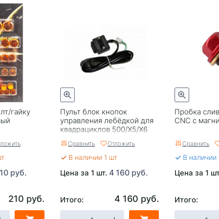
лт/гайку
Пульт блок кнопок
Пробка слив
вый
управления лебёдкой для
CNC с магни
квадрациклов 500/Х5/Х6
ложить
Сравнить
Отложить
Сравнить
шт
В наличии 1 шт
В наличии
10 руб.
4 160 руб.
Цена за 1 шт.
Цена за 1 ш
210 руб.
4 160 руб.
Итого:
Итого: