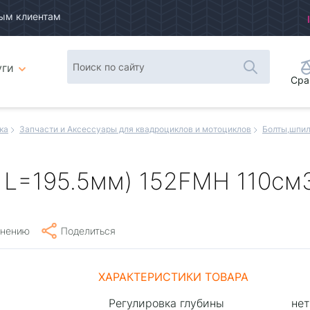
ым клиентам
уги
Сра
ка
Запчасти и Аксессуары для квадроциклов и мотоциклов
Болты,шпил
 L=195.5мм) 152FMH 110см
внению
Поделиться
ХАРАКТЕРИСТИКИ ТОВАРА
Регулировка глубины
нет