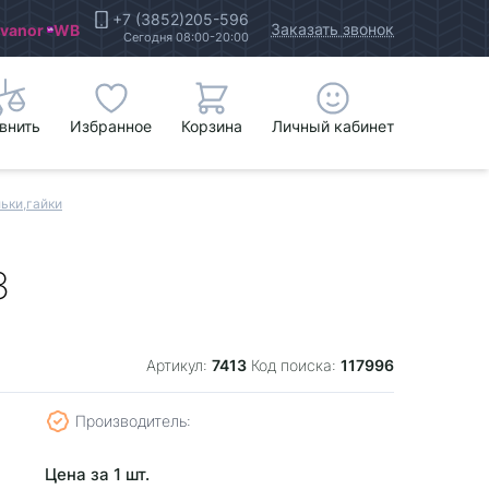
+7 (3852)205-596
Заказать звонок
Ivanor
WB
Сегодня 08:00-20:00
внить
Избранное
Корзина
Личный кабинет
ьки,гайки
3
7413
117996
Артикул:
Код поиска:
Производитель:
Цена за 1 шт.