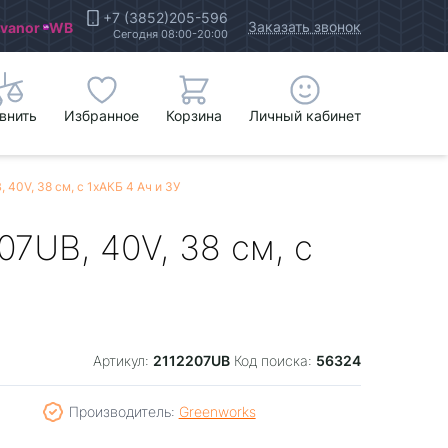
+7 (3852)205-596
Заказать звонок
Ivanor
WB
Сегодня 08:00-20:00
внить
Избранное
Корзина
Личный кабинет
40V, 38 см, с 1хАКБ 4 Ач и ЗУ
7UB, 40V, 38 см, с
2112207UB
56324
Артикул:
Код поиска:
Производитель:
Greenworks