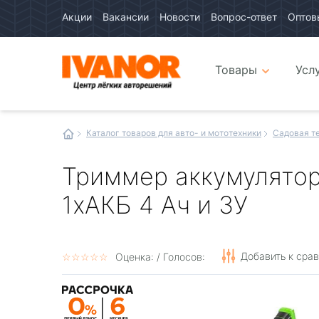
Акции
Вакансии
Новости
Вопрос-ответ
Оптов
Авто
каталог
Авто
интернет
Товары
Усл
магазин
Иванор
Каталог товаров для авто- и мототехники
Садовая т
Триммер аккумуляторн
1хАКБ 4 Ач и ЗУ
Добавить к сра
☆
★
☆
★
☆
★
☆
★
☆
★
Оценка:
/ Голосов: