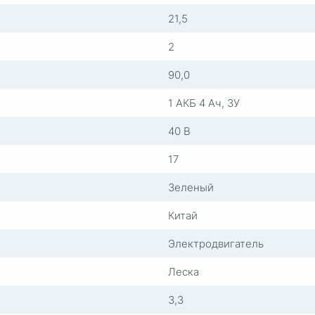
21,5
2
90,0
1 АКБ 4 Ач, ЗУ
40 В
17
Зеленый
Китай
Электродвигатель
Леска
3,3