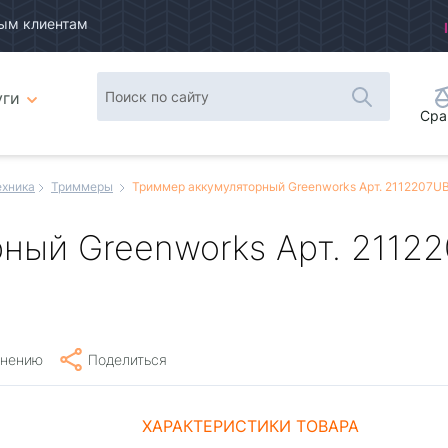
ым клиентам
уги
Сра
ехника
Триммеры
Триммер аккумуляторный Greenworks Арт. 2112207UB, 
ый Greenworks Арт. 211220
внению
Поделиться
ХАРАКТЕРИСТИКИ ТОВАРА