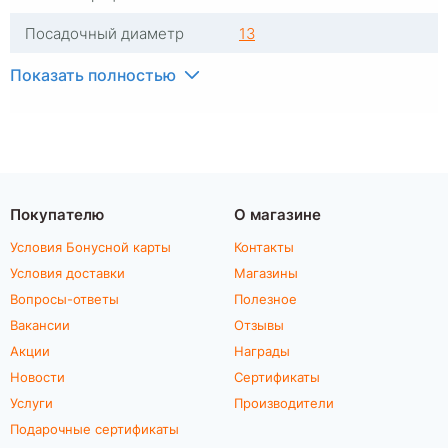
Посадочный диаметр
13
Индекс скорости
T
Показать полностью
Индекс нагрузки
79
Типоразмер
165/70-13
Тип протектора
Дорожный
Покупателю
О магазине
Тип шины
Легковые
Условия Бонусной карты
Контакты
С камерой
Без камеры
Условия доставки
Магазины
Вопросы-ответы
Полезное
RunFlat
Нет
Вакансии
Отзывы
Акции
Награды
Комплектация
шина
Новости
Сертификаты
Шип
Нешипованная
Услуги
Производители
Подарочные сертификаты
Гарантия
1 год