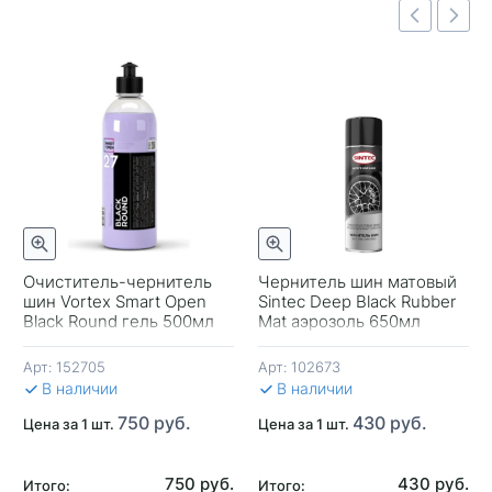
Быстрый просмотр
отр
Быстрый просмотр
Очиститель-чернитель
Чернитель шин матовый
шин Vortex Smart Open
Sintec Deep Black Rubber
-
Black Round гель 500мл
Mat аэрозоль 650мл
Арт:
152705
Арт:
102673
В 
В наличии
В наличии
750 руб.
430 руб.
Цена за 1 шт.
Цена за 1 шт.
750 руб.
430 руб.
Итого:
Итого: