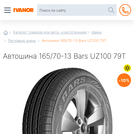
Автотовары
в
интернет-
магазине
Иванор
Каталог товаров для авто- и мототехники
Шины
Легковые шины
Автошина 165/70-13 Bars UZ100 79T
Автошина 165/70-13 Bars UZ100 79T
10