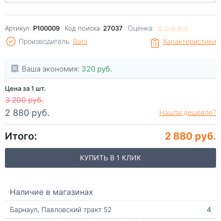
Оценка:
☆
★
☆
★
☆
★
☆
★
☆
★
Артикул:
P100009
Код поиска:
27037
Производитель:
Bars
Характеристики
Ваша экономия:
320 руб.
Цена за 1 шт.
3 200 руб.
2 880 руб.
Нашли дешевле?
Итого:
2 880 руб.
КУПИТЬ В 1 КЛИК
Наличие в магазинах
Барнаул, Павловский тракт 52
4