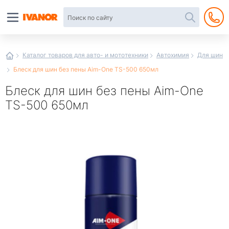
Автотовары
в
интернет-
магазине
Иванор
Каталог товаров для авто- и мототехники
Автохимия
Для шин
Блеск для шин без пены Aim-One TS-500 650мл
Блеск для шин без пены Aim-One
TS-500 650мл