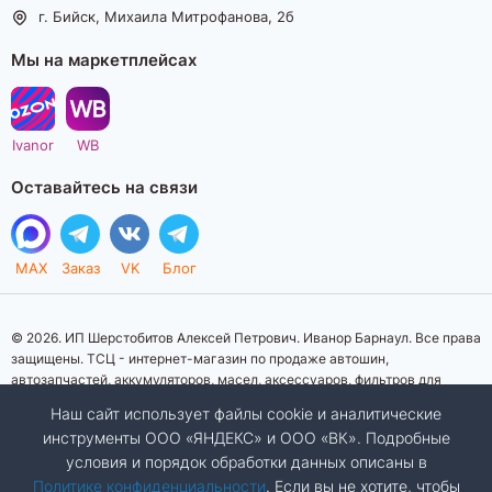
г. Бийск, Михаила Митрофанова, 2б
Мы на маркетплейсах
Ivanor
WB
Оставайтесь на связи
MAX
Заказ
VK
Блог
© 2026. ИП Шерстобитов Алексей Петрович. Иванор Барнаул. Все права
защищены. ТСЦ - интернет-магазин по продаже автошин,
автозапчастей, аккумуляторов, масел, аксессуаров, фильтров для
автомобилей. Данный интернет-сайт носит исключительно
Наш сайт использует файлы cookie и аналитические
информационный характер. Представленная информация о товарах, их
инструменты ООО «ЯНДЕКС» и ООО «ВК». Подробные
стоимости, характеристик, фото, наличия на складе ни при каких
условия и порядок обработки данных описаны в
условиях не является публичной офертой, определяемой положениями
Статьи 437 (2) Гражданского кодекса Российской Федерации.
Политике конфиденциальности
. Если вы не хотите, чтобы