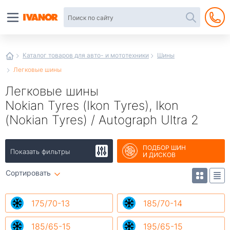
Автотовары
в
интернет-
магазине
Иванор
Каталог товаров для авто- и мототехники
Шины
Легковые шины
Легковые шины
Nokian Tyres (Ikon Tyres), Ikon
(Nokian Tyres) / Autograph Ultra 2
ПОДБОР ШИН
Показать фильтры
И ДИСКОВ
Сортировать
175/70-13
185/70-14
185/65-15
195/65-15