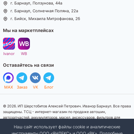
г. Барнаул, Ползунова, 44а
г. Барнаул, Солнечная Поляна, 22а
г. Бийск, Михаила Митрофанова, 2б
Мы на маркетплейсах
Ivanor
WB
Оставайтесь на связи
MAX
Заказ
VK
Блог
© 2026. ИП Шерстобитов Алексей Петрович. Иванор Барнаул. Все права
защищены. ТСЦ - интернет-магазин по продаже автошин,
автозапчастей, аккумуляторов, масел, аксессуаров, фильтров для
автомобилей. Данный интернет-сайт носит исключительно
Наш сайт использует файлы cookie и аналитические
информационный характер. Представленная информация о товарах, их
инструменты ООО «ЯНДЕКС» и ООО «ВК». Подробные