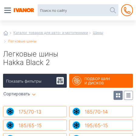
Автотовары
в
интернет-
магазине
Иванор
Каталог товаров для авто- и мототехники
Шины
Легковые шины
Легковые шины
Hakka Black 2
ПОДБОР ШИН
Показать фильтры
И ДИСКОВ
Сортировать
175/70-13
185/70-14
185/65-15
195/65-15