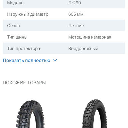
Модель
Л-290
Наружный диаметр
665 мм
Сезон
Летние
Тип шины
Мотошина камерная
Тип протектора
Внедорожный
Типоразмер
5.00-17
Показать полностью
Посадочный диаметр
17
ПОХОЖИЕ ТОВАРЫ
Ширина профиля
5,00
Ширина профиля, мм
130
Высота профиля в %
100
Индекс нагрузки
54