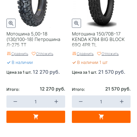
Индекс скорости
N
С камерой
С камерой
Рекомендация к
На заднее колесо
установке
Мотошина 5,00-18
Мотошина 150/70B-17
(130/100-18) Петрошина
KENDA K784 BIG BLOCK
Страна изготовителя
Россия
Л-275 TT
69Q 4PR TL
Сравнить
Отложить
Сравнить
Отложить
Вес, кг.
7,5
В наличии
В наличии 1 шт
12 270 руб.
21 570 руб.
Цена за 1 шт.
Цена за 1 шт.
12 270 руб.
21 570 руб.
Итого:
Итого: