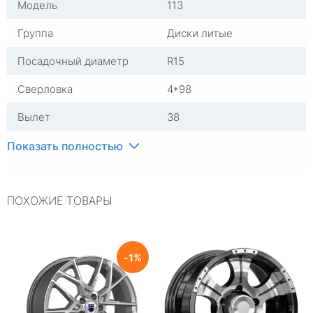
Модель
113
Группа
Диски литые
Посадочный диаметр
R15
Сверловка
4*98
Вылет
38
ЦО
58,6
Показать полностью
Ширина (диски)
7
ПОХОЖИЕ ТОВАРЫ
Применяемость
Универсальные
Тип диска
Литые
Гарантия
1 год
1
Цвет
Серый Глянец
Категория
Легковые