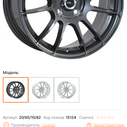
Модель:
Оценка:
☆
★
☆
★
☆
★
☆
★
☆
★
Артикул:
20/65/10/82
Код поиска:
15124
Производитель:
Lizardo
Характеристики