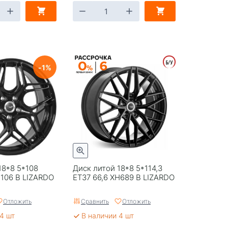
1
18*8 5*108
Диск литой 18*8 5*114,3
H106 B LIZARDO
ET37 66,6 XH689 B LIZARDO
Отложить
Сравнить
Отложить
4 шт
В наличии 4 шт