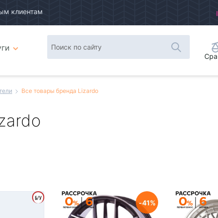
ым клиентам
уги
Сра
тели
Все товары бренда Lizardo
zardo
Плитка
Список
41