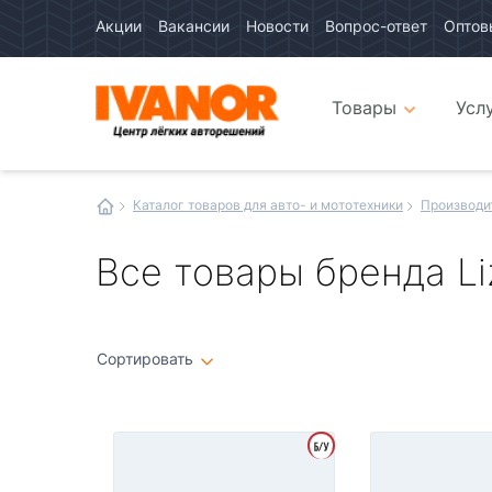
Акции
Вакансии
Новости
Вопрос-ответ
Оптов
Авто
каталог
Авто
интернет
Товары
Усл
магазин
Иванор
Каталог товаров для авто- и мототехники
Производи
Все товары бренда Li
Сортировать