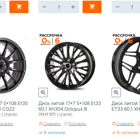
7 5*108 Et35
Диск литой 17*7 5*108 Et33
Диск литой 
5) CG22
60,1 XH304 Octopus B
ET33 60,1 X
 Lizardo
(XH130) Lizardo
ложить
Сравнить
Отложить
Сравнить
В наличии
В наличии 