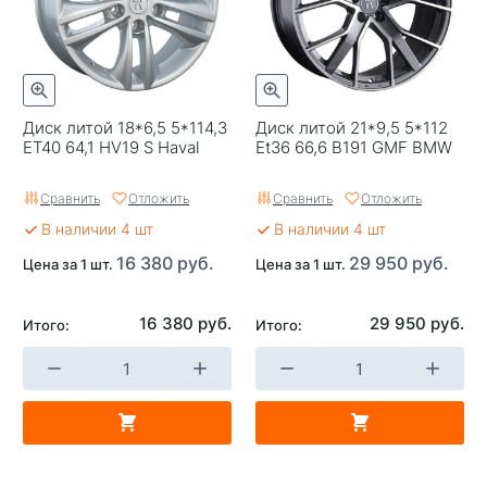
Категория
Легковые
Страна изготовителя
Россия
Replica
0
Диск литой 18*6,5 5*114,3
Диск литой 21*9,5 5*112
Завод изготовитель
K&K
ET40 64,1 HV19 S Haval
Et36 66,6 B191 GMF BMW
Сравнить
Отложить
Сравнить
Отложить
В наличии 4 шт
В наличии 4 шт
16 380 руб.
29 950 руб.
Цена за 1 шт.
Цена за 1 шт.
16 380 руб.
29 950 руб.
Итого:
Итого: