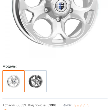
Модель:
Оценка:
☆
★
☆
★
☆
★
☆
★
☆
★
Артикул:
80531
Код поиска:
51018