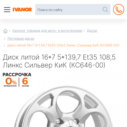
Автотовары
в
интернет-
магазине
Иванор
Каталог товаров для авто- и мототехники
Диски
Легковые диски
Диск литой 16*7 5*139,7 Et35 108,5 Линкс Сильвер КиК (КС646-00)
Диск литой 16*7 5*139,7 Et35 108,5
Линкс Сильвер КиК (КС646-00)