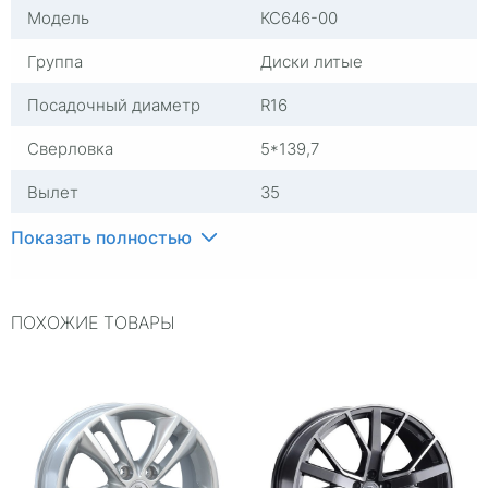
Модель
КС646-00
Группа
Диски литые
Посадочный диаметр
R16
Сверловка
5*139,7
Вылет
35
ЦО
108,1
Показать полностью
Ширина (диски)
7
ПОХОЖИЕ ТОВАРЫ
Применяемость
Универсальные
Тип диска
Литые
Гарантия
1 год
Цвет
Серебристый