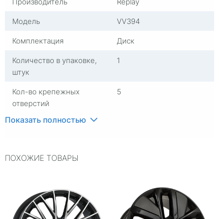
Производитель
Replay
Модель
VV394
Комплектация
Диск
Количество в упаковке,
1
штук
Кол-во крепежных
5
отверстий
Показать полностью
Группа
Диски литые
Материал
Алюминий
ПОХОЖИЕ ТОВАРЫ
Диаметр расположения
130
отверстий
Посадочный диаметр
R20
Сверловка
5*130