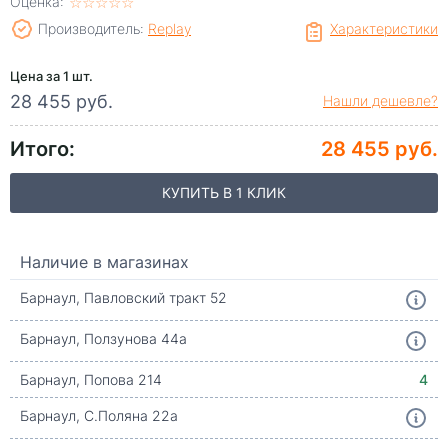
Оценка:
☆
★
☆
★
☆
★
☆
★
☆
★
Производитель:
Replay
Характеристики
Цена за 1 шт.
28 455 руб.
Нашли дешевле?
Итого:
28 455 руб.
КУПИТЬ В 1 КЛИК
Наличие в магазинах
Барнаул, Павловский тракт 52
Барнаул, Ползунова 44а
Барнаул, Попова 214
4
Барнаул, С.Поляна 22а