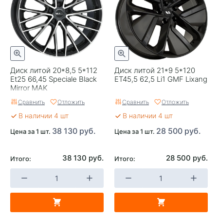
Вылет
57
ЦО
71,6
Ширина (диски)
9
Диск литой 20*8,5 5*112
Диск литой 21*9 5*120
Применяемость
Volkswagen
Et25 66,45 Speciale Black
ET45,5 62,5 Li1 GMF Lixang
Mirror MAK
Тип диска
Литые
Сравнить
Отложить
Сравнить
Отложить
Гарантия
1 год
В наличии 4 шт
В наличии 4 шт
Цвет
Серый с полировкой
38 130 руб.
28 500 руб.
Цена за 1 шт.
Цена за 1 шт.
Категория
Легковые
38 130 руб.
28 500 руб.
Итого:
Итого:
Страна изготовителя
Китай
Replica
0
Завод изготовитель
Replay