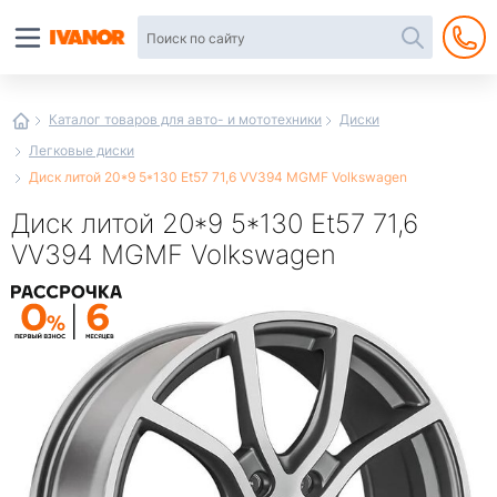
Автотовары
в
интернет-
магазине
Иванор
Каталог товаров для авто- и мототехники
Диски
Легковые диски
Диск литой 20*9 5*130 Et57 71,6 VV394 MGMF Volkswagen
Диск литой 20*9 5*130 Et57 71,6
VV394 MGMF Volkswagen