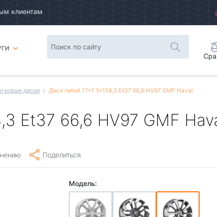
ым клиентам
уги
Сра
егковые диски
Диск литой 17*7 5*114,3 Et37 66,6 HV97 GMF Haval
4,3 Et37 66,6 HV97 GMF Hav
внению
Поделиться
Модель: