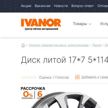
Акции
Вакансии
Новости
Вопрос-ответ
Оптов
Авто
каталог
Авто
интернет
Товары
Усл
магазин
Иванор
Каталог товаров для авто- и мототехники
Диски
Л
Диск литой 17*7 5*11
Добавить к сра
☆
★
☆
★
☆
★
☆
★
☆
★
Оценка:
/ Голосов: