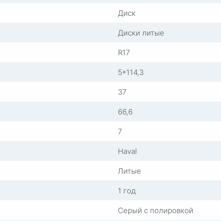
Диск
Диски литые
R17
5*114,3
37
66,6
7
Haval
Литые
1 год
Серый с полировкой