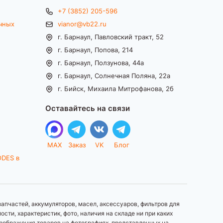
+7 (3852) 205-596
чных
vianor@vb22.ru
г. Барнаул, Павловский тракт, 52
г. Барнаул, Попова, 214
г. Барнаул, Ползунова, 44а
г. Барнаул, Солнечная Поляна, 22а
г. Бийск, Михаила Митрофанова, 2б
Оставайтесь на связи
MAX
Заказ
VK
Блог
ODES в
апчастей, аккумуляторов, масел, аксессуаров, фильтров для
ти, характеристик, фото, наличия на складе ни при каких
зображения товаров на фотографиях, представленных на