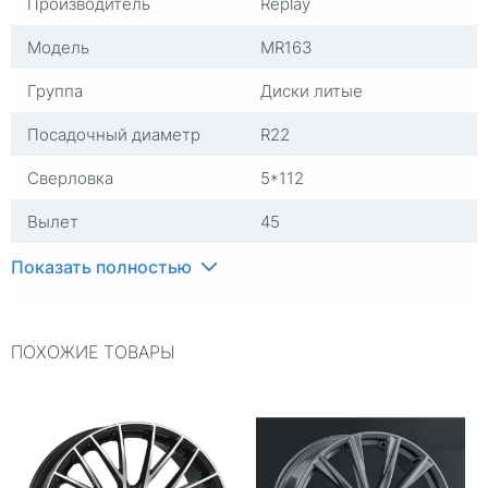
Производитель
Replay
Модель
MR163
Группа
Диски литые
Посадочный диаметр
R22
Сверловка
5*112
Вылет
45
ЦО
66,6
Показать полностью
Ширина (диски)
9,5
ПОХОЖИЕ ТОВАРЫ
Применяемость
Mercedes-Benz
Тип диска
Литые
Гарантия
1 год
Цвет
Черный с полировкой