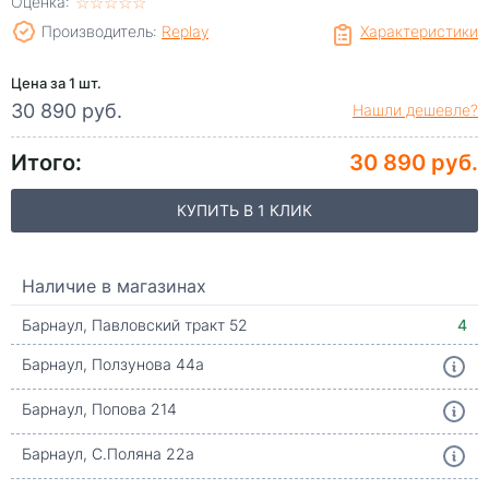
Оценка:
☆
★
☆
★
☆
★
☆
★
☆
★
Производитель:
Replay
Характеристики
Цена за 1 шт.
30 890 руб.
Нашли дешевле?
Итого:
30 890 руб.
КУПИТЬ В 1 КЛИК
Наличие в магазинах
Барнаул, Павловский тракт 52
4
Барнаул, Ползунова 44а
Барнаул, Попова 214
Барнаул, С.Поляна 22а