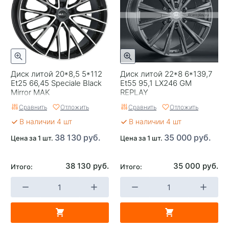
Категория
Легковые
Страна изготовителя
Китай
Replica
0
Диск литой 20*8,5 5*112
Диск литой 22*8 6*139,7
Завод изготовитель
Replay
Et25 66,45 Speciale Black
Et55 95,1 LX246 GM
Mirror MAK
REPLAY
Сравнить
Отложить
Сравнить
Отложить
В наличии 4 шт
В наличии 4 шт
38 130 руб.
35 000 руб.
Цена за 1 шт.
Цена за 1 шт.
38 130 руб.
35 000 руб.
Итого:
Итого: