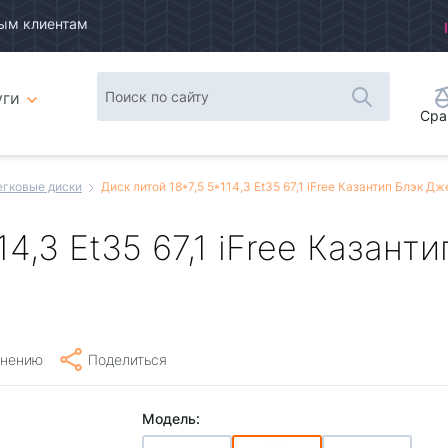
ым клиентам
уги
Сра
егковые диски
Диск литой 18*7,5 5*114,3 Et35 67,1 iFree Казантип Блэк Д
14,3 Et35 67,1 iFree Казан
внению
Поделиться
Модель: