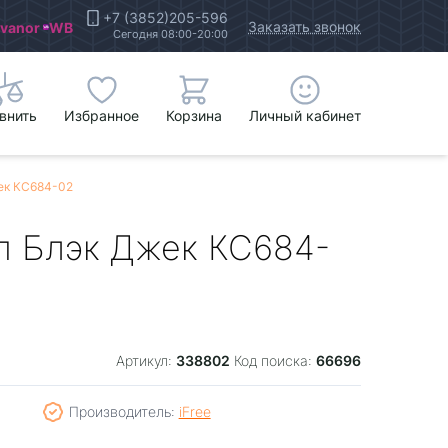
+7 (3852)205-596
Заказать звонок
Ivanor
WB
Сегодня 08:00-20:00
внить
Избранное
Корзина
Личный кабинет
жек КС684-02
тип Блэк Джек КС684-
338802
66696
Артикул:
Код поиска:
Производитель:
iFree