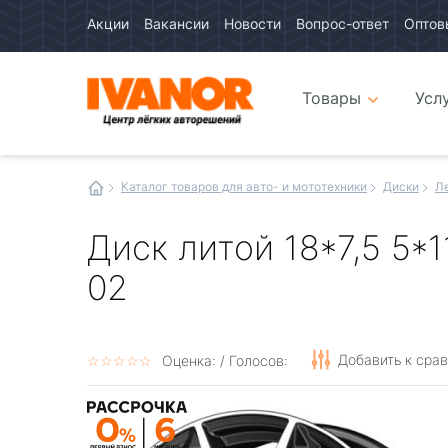
Акции
Вакансии
Новости
Вопрос-ответ
Оптов
Авто
каталог
Авто
интернет
Товары
Усл
магазин
Иванор
Каталог товаров для авто- и мототехники
Диски
Л
Диск литой 18*7,5 5*1
02
Добавить к сра
☆
★
☆
★
☆
★
☆
★
☆
★
Оценка:
/ Голосов: