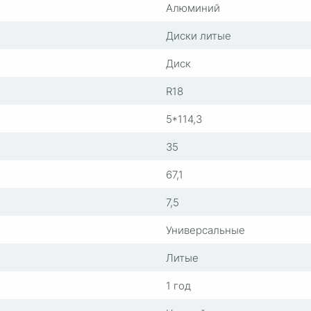
Алюминий
Диски литые
Диск
R18
5*114,3
35
67,1
7,5
Универсальные
Литые
1 год