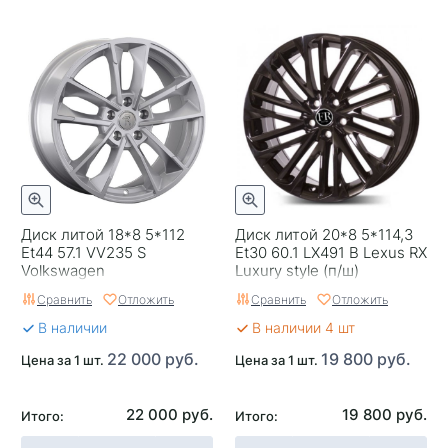
Применяемость
Mazda
Тип диска
Литые
Гарантия
1 год
Цвет
Серебристый
Категория
Легковые
Страна изготовителя
Китай
Диск литой 18*8 5*112
Диск литой 20*8 5*114,3
Replica
0
Et44 57.1 VV235 S
Et30 60.1 LX491 B Lexus RX
Volkswagen
Luxury style (п/ш)
Завод изготовитель
Replay
Сравнить
Отложить
Сравнить
Отложить
В наличии
В наличии 4 шт
22 000 руб.
19 800 руб.
Цена за 1 шт.
Цена за 1 шт.
22 000 руб.
19 800 руб.
Итого:
Итого: