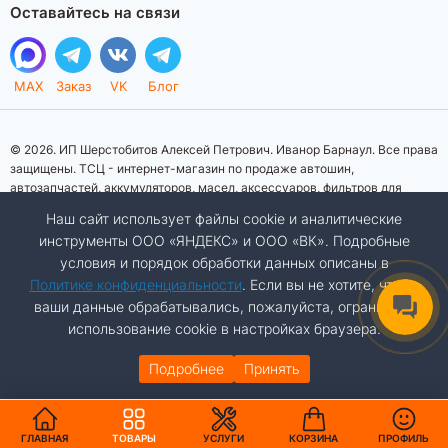
Оставайтесь на связи
MAX
Заказ
VK
Блог
© 2026. ИП Шерстобитов Алексей Петрович. Иванор Барнаул. Все права
защищены. ТСЦ - интернет-магазин по продаже автошин,
автозапчастей, аккумуляторов, масел, аксессуаров, фильтров для
автомобилей. Данный интернет-сайт носит исключительно
Наш сайт использует файлы cookie и аналитические
информационный характер. Представленная информация о товарах, их
инструменты ООО «ЯНДЕКС» и ООО «ВК». Подробные
стоимости, характеристик, фото, наличия на складе ни при каких
условия и порядок обработки данных описаны в
условиях не является публичной офертой, определяемой положениями
Статьи 437 (2) Гражданского кодекса Российской Федерации.
Политике конфиденциальности
. Если вы не хотите, чтобы
Изображения товаров на фотографиях, представленных на сайте, могут
ваши данные обрабатывались, пожалуйста, ограничьте
отличаться от оригиналов. Копирование материалов сайта запрещено.
использование cookie в настройках браузера.
Подробнее
Принять
ДОБАВИТЬ В КОРЗИНУ
Разработка сайта:
Авалон
АВТО
КАТАЛОГ
ГЛАВНАЯ
ТОВАРЫ
УСЛУГИ
КОРЗИНА
ПРОФИЛЬ