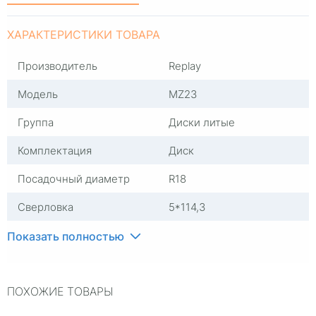
ХАРАКТЕРИСТИКИ ТОВАРА
Производитель
Replay
Модель
MZ23
Группа
Диски литые
Комплектация
Диск
Посадочный диаметр
R18
Сверловка
5*114,3
Вылет
60
Показать полностью
ЦО
67,1
ПОХОЖИЕ ТОВАРЫ
Ширина (диски)
7,5