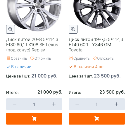
Категория
Легковые
Страна изготовителя
Китай
Replica
0
Диск литой 20*8 5*114,3
Диск литой 19*7,5 5*114,3
Завод изготовитель
Replay
Et30 60,1 LX108 SF Lexus
ET40 60,1 TY346 GM
(под конус) Replay
Toyota
Сравнить
Отложить
Сравнить
Отложить
В наличии
В наличии 4 шт
21 000 руб.
23 500 руб.
Цена за 1 шт.
Цена за 1 шт.
21 000 руб.
23 500 руб.
Итого:
Итого: