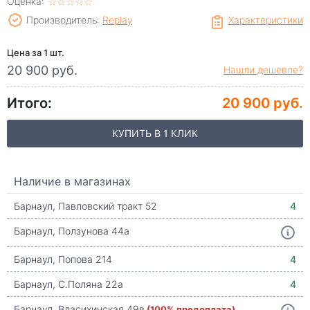
Оценка:
☆
★
☆
★
☆
★
☆
★
☆
★
Производитель:
Replay
Характеристики
Цена за 1 шт.
20 900 руб.
Нашли дешевле?
Итого:
20 900 руб.
КУПИТЬ В 1 КЛИК
Наличие в магазинах
Барнаул, Павловский тракт 52
4
Барнаул, Ползунова 44а
Барнаул, Попова 214
4
Барнаул, С.Поляна 22а
4
Барнаул, Власихинская 49в
(100% предоплата)