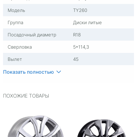
Модель
TY260
Группа
Диски литые
Посадочный диаметр
R18
Сверловка
5*114,3
Вылет
45
ЦО
60,1
Показать полностью
Ширина (диски)
7,5
ПОХОЖИЕ ТОВАРЫ
Применяемость
Toyota
Тип диска
Литые
Гарантия
1 год
Цвет
Серый с полировкой