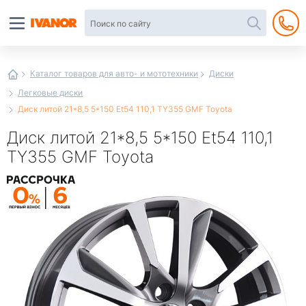
Автотовары
в
интернет-
магазине
Иванор
Каталог товаров для авто- и мототехники
Диски
Легковые диски
Диск литой 21*8,5 5*150 Et54 110,1 TY355 GMF Toyota
Диск литой 21*8,5 5*150 Et54 110,1
TY355 GMF Toyota