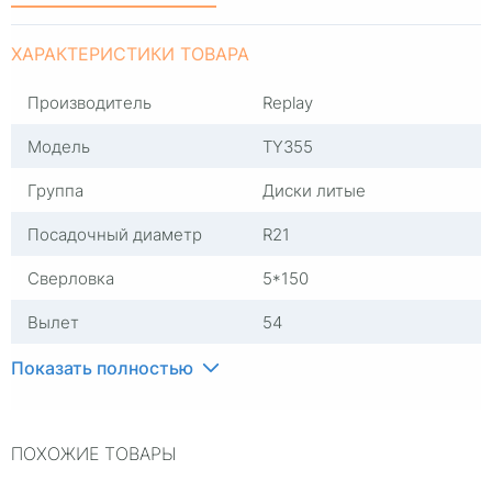
ХАРАКТЕРИСТИКИ ТОВАРА
Производитель
Replay
Модель
TY355
Группа
Диски литые
Посадочный диаметр
R21
Сверловка
5*150
Вылет
54
ЦО
110,1
Показать полностью
Ширина (диски)
8,5
ПОХОЖИЕ ТОВАРЫ
Применяемость
Toyota