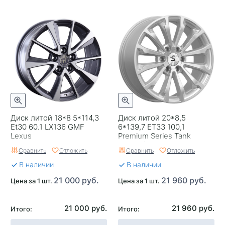
Тип диска
Литые
Гарантия
1 год
Цвет
Серый с полировкой
Категория
Легковые
Страна изготовителя
Китай
Replica
0
Диск литой 18*8 5*114,3
Диск литой 20*8,5
Завод изготовитель
Replay
Et30 60.1 LX136 GMF
6*139,7 ET33 100,1
Lexus
Premium Series Tank
(KP006) Elite Silver КиК
Сравнить
Отложить
Сравнить
Отложить
В наличии
В наличии
21 000 руб.
21 960 руб.
Цена за 1 шт.
Цена за 1 шт.
21 000 руб.
21 960 руб.
Итого:
Итого: