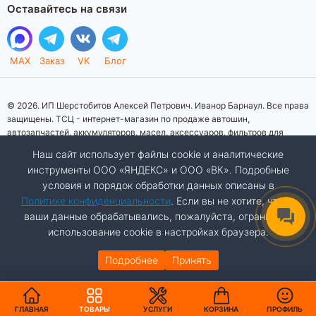
Оставайтесь на связи
MAX
Заказ
VK
Блог
© 2026. ИП Шерстобитов Алексей Петрович. Иванор Барнаул. Все права
защищены. ТСЦ - интернет-магазин по продаже автошин,
автозапчастей, аккумуляторов, масел, аксессуаров, фильтров для
автомобилей. Данный интернет-сайт носит исключительно
Наш сайт использует файлы cookie и аналитические
информационный характер. Представленная информация о товарах, их
инструменты ООО «ЯНДЕКС» и ООО «ВК». Подробные
стоимости, характеристик, фото, наличия на складе ни при каких
условия и порядок обработки данных описаны в
условиях не является публичной офертой, определяемой положениями
Статьи 437 (2) Гражданского кодекса Российской Федерации.
Политике конфиденциальности
. Если вы не хотите, чтобы
Изображения товаров на фотографиях, представленных на сайте, могут
ваши данные обрабатывались, пожалуйста, ограничьте
отличаться от оригиналов. Копирование материалов сайта запрещено.
использование cookie в настройках браузера.
Подробнее
Принять
ДОБАВИТЬ В КОРЗИНУ
Разработка сайта:
Авалон
АВТО
КАТАЛОГ
ГЛАВНАЯ
ТОВАРЫ
УСЛУГИ
КОРЗИНА
ПРОФИЛЬ