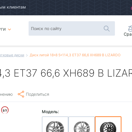
ым клиентам
уги
Сра
егковые диски
Диск литой 18*8 5*114,3 ET37 66,6 XH689 B LIZARDO
4,3 ET37 66,6 XH689 B LIZ
внению
Поделиться
Модель: