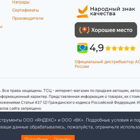
Награды
Сертификаты
Производители
ты
Официальный дистрибьютор A
России
 Все права защищены. ТСЦ - интернет-магазин по продаже автошин, автоз
формационный характер. Представленная информация о товарах, их стоимос
ложениями Статьи 437 (2) Гражданского кодекса Российской Федерации. И
иалов сайта запрещено.
инструменты ООО «ЯНДЕКС» и ООО «ВК». Подробные условия и по
бы ваши данные обрабатывались, пожалуйста, ограничьте использо
Подробнее
Принять