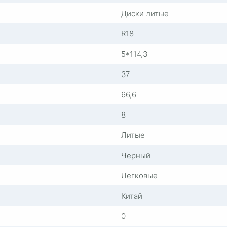
Диски литые
R18
5*114,3
37
66,6
8
Литые
Черный
Легковые
Китай
0