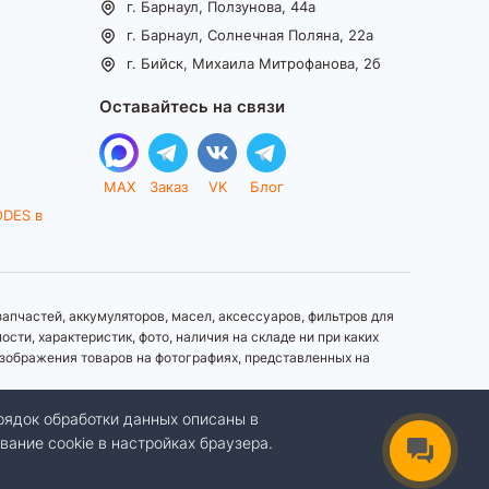
г. Барнаул, Ползунова, 44а
г. Барнаул, Солнечная Поляна, 22а
г. Бийск, Михаила Митрофанова, 2б
Оставайтесь на связи
MAX
Заказ
VK
Блог
ODES в
апчастей, аккумуляторов, масел, аксессуаров, фильтров для
ти, характеристик, фото, наличия на складе ни при каких
зображения товаров на фотографиях, представленных на
рядок обработки данных описаны в
вание cookie в настройках браузера.