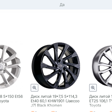
Да
8 5*150 Et56
Диск литой 19*7,5 5*114,3
Диск литой 1
oyota
Еt40 60,1 KHW1901 (Jaecoo
ET25 106,1 
J7) Black Khomen
Toyota