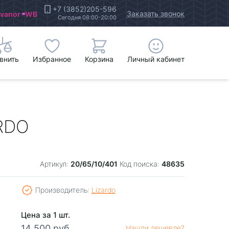
+7 (3852)205-596
Заказать звонок
Ivanor
WB
Сегодня 08:00-20:00
внить
Избранное
Корзина
Личный кабинет
ARDO
20/65/10/401
48635
Артикул:
Код поиска:
Производитель:
Lizardo
Цена за 1 шт.
14 500 руб.
Нашли дешевле?