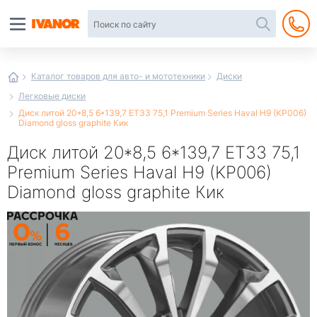
Автотовары
в
интернет-
магазине
Иванор
Каталог товаров для авто- и мототехники
Диски
Легковые диски
Диск литой 20*8,5 6*139,7 ET33 75,1 Premium Series Haval H9 (KP006)
Diamond gloss graphite Кик
Диск литой 20*8,5 6*139,7 ET33 75,1
Premium Series Haval H9 (KP006)
Diamond gloss graphite Кик