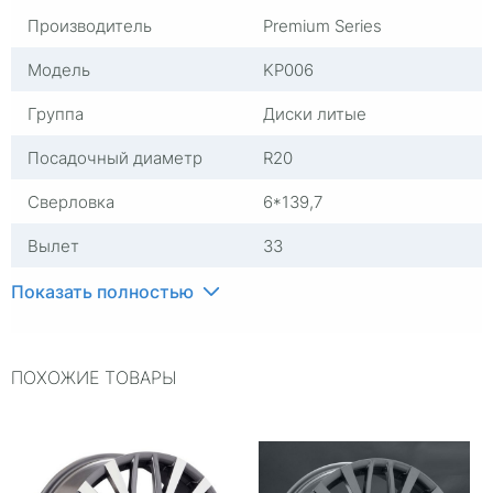
Производитель
Premium Series
Модель
KP006
Группа
Диски литые
Посадочный диаметр
R20
Сверловка
6*139,7
Вылет
33
ЦО
75,1
Показать полностью
Ширина (диски)
8,5
ПОХОЖИЕ ТОВАРЫ
Применяемость
Haval
Тип диска
Литые
Гарантия
1 год