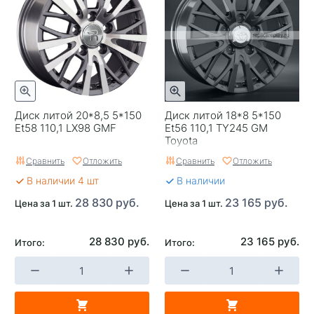
Цвет
Серый с полировкой
Категория
Легковые
Страна изготовителя
Китай
Replica
0
Диск литой 20*8,5 5*150
Диск литой 18*8 5*150
Завод изготовитель
K&K
Et58 110,1 LX98 GMF
Et56 110,1 TY245 GM
Toyota
Сравнить
Отложить
Сравнить
Отложить
В наличии 4 шт
В наличии
28 830 руб.
23 165 руб.
Цена за 1 шт.
Цена за 1 шт.
28 830 руб.
23 165 руб.
Итого:
Итого: