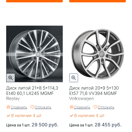
Диск литой 21*8 5*114,3
Диск литой 20*9 5*130
Et40 60,1 LX245 MGMF
Et57 71,6 VV394 MGMF
Replay
Volkswagen
Сравнить
Отложить
Сравнить
Отложить
В наличии 4 шт
В наличии 4 шт
29 500 руб.
28 455 руб.
Цена за 1 шт.
Цена за 1 шт.