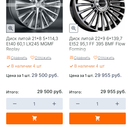
Применяемость
Lixiang
Тип диска
Литые
Цвет
Черный
Категория
Легковые
Диск литой 21*8 5*114,3
Диск литой 22*9 6*139,7
Et40 60,1 LX245 MGMF
Et52 95,1 FF 395 BMF Flow
Страна изготовителя
Китай
Replay
Forming
Сравнить
Отложить
Сравнить
Отложить
Replica
0
В наличии 4 шт
В наличии 4 шт
Завод изготовитель
Replay
29 500 руб.
29 955 руб.
Цена за 1 шт.
Цена за 1 шт.
29 500 руб.
29 955 руб.
Итого:
Итого: