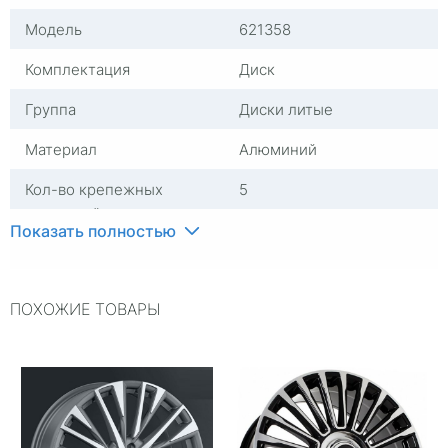
Модель
621358
Комплектация
Диск
Группа
Диски литые
Материал
Алюминий
Кол-во крепежных
5
отверстий
Показать полностью
Посадочный диаметр
R21
Сверловка
5*120
ПОХОЖИЕ ТОВАРЫ
Вылет
45,5
ЦО
62,5
Ширина (диски)
9