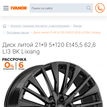
Автотовары
в
интернет-
магазине
Иванор
Каталог товаров для авто- и мототехники
Диски
Легковые диски
Диск литой 21*9 5*120 Et45,5 62,6 LI3 BK Lixiang
Диск литой 21*9 5*120 Et45,5 62,6
LI3 BK Lixiang