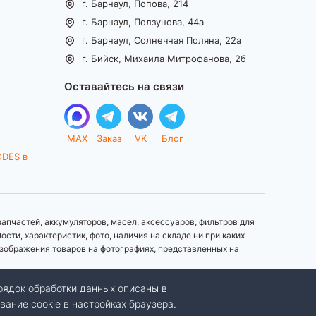
г. Барнаул, Попова, 214
г. Барнаул, Ползунова, 44а
г. Барнаул, Солнечная Поляна, 22а
г. Бийск, Михаила Митрофанова, 2б
Оставайтесь на связи
MAX
Заказ
VK
Блог
ODES в
апчастей, аккумуляторов, масел, аксессуаров, фильтров для
ти, характеристик, фото, наличия на складе ни при каких
зображения товаров на фотографиях, представленных на
рядок обработки данных описаны в
вание cookie в настройках браузера.