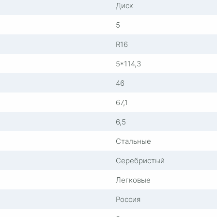
Диск
5
R16
5*114,3
46
67,1
6,5
Стальные
Серебристый
Легковые
Россия