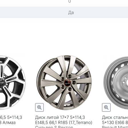
0
Да
6,5 5*114,3
Диск литой 17*7 5*114,3
Диск стальн
18 Алмаз
Et48,5 66,1 R185 (17_Terrano)
5*130 Et66 8
Сильвер S Вектор
Renault Maste