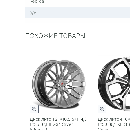
Replica
б/у
ПОХОЖИЕ ТОВАРЫ
Диск литой 21*10,5 5*114,3
Диск литой 16*
Et35 67,1 IFG34 Silver
Et50 66,1 KL-3
Inforged
Скад