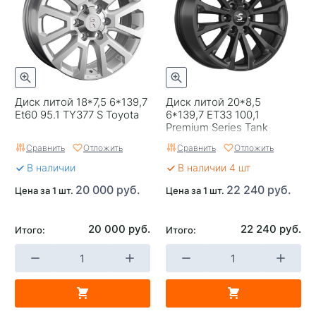
Ширина (диски)
8
Применяемость
Универсальные
Тип диска
Литые
Гарантия
1 год
Диск литой 18*7,5 6*139,7
Диск литой 20*8,5
Et60 95.1 TY377 S Toyota
6*139,7 ET33 100,1
Цвет
Черный
Premium Series Tank
(KP006) Fury black КиК
Сравнить
Отложить
Сравнить
Отложить
Категория
Легковые
В наличии
В наличии 4 шт
Страна изготовителя
Китай
20 000 руб.
22 240 руб.
Цена за 1 шт.
Цена за 1 шт.
Replica
0
20 000 руб.
22 240 руб.
Итого:
Итого:
Завод изготовитель
Race Ready