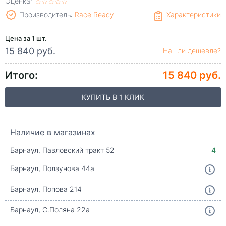
Оценка:
☆
★
☆
★
☆
★
☆
★
☆
★
Производитель:
Race Ready
Характеристики
Цена за 1 шт.
15 840 руб.
Нашли дешевле?
Итого:
15 840 руб.
КУПИТЬ В 1 КЛИК
Наличие в магазинах
Барнаул, Павловский тракт 52
4
Барнаул, Ползунова 44а
Барнаул, Попова 214
Барнаул, С.Поляна 22а