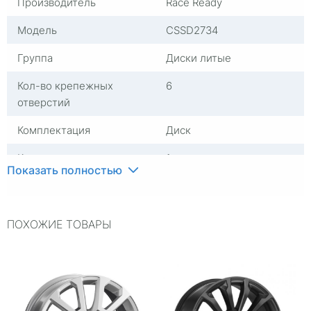
Производитель
Race Ready
Модель
CSSD2734
Группа
Диски литые
Кол-во крепежных
6
отверстий
Комплектация
Диск
Количество, штук
1
Показать полностью
Материал
Алюминий
Посадочный диаметр
R17
ПОХОЖИЕ ТОВАРЫ
Сверловка
6*139,7
Вылет
10
ЦО
110,1