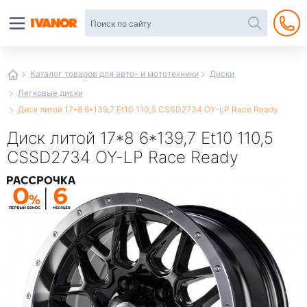
Автотовары
в
интернет-
магазине
Иванор
Каталог товаров для авто- и мототехники
Диски
Легковые диски
Диск литой 17*8 6*139,7 Et10 110,5 CSSD2734 OY-LP Race Ready
Диск литой 17*8 6*139,7 Et10 110,5
CSSD2734 OY-LP Race Ready