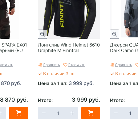
 SPARX EX01
Лонгслив Wind Helmet 6610
Джерси QUA
ерный (RU
Graphite M Finntrail
Dark Camo (
ложить
Сравнить
Отложить
Сравнить
шт
В наличии 3 шт
В наличии 
 870 руб.
3 999 руб.
Цена за 1 шт.
Цена за 1 ш
8 870 руб.
3 999 руб.
Итого:
Итого: