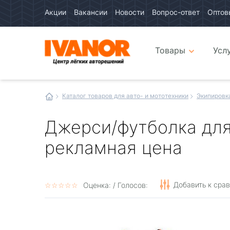
Акции
Вакансии
Новости
Вопрос-ответ
Оптов
Авто
каталог
Авто
интернет
Товары
Усл
магазин
Иванор
Каталог товаров для авто- и мототехники
Экипировк
Джерси/футболка для
рекламная цена
Добавить к сра
☆
★
☆
★
☆
★
☆
★
☆
★
Оценка:
/ Голосов: