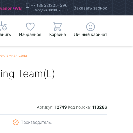
+7 (3852)205-596
Заказать звонок
Ivanor
WB
Сегодня 08:00-20:00
внить
Избранное
Корзина
Личный кабинет
рекламная цена
ing Team(L)
12749
113286
Артикул:
Код поиска:
Производитель: