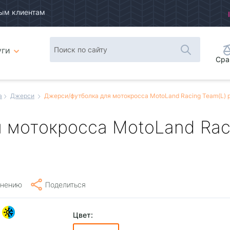
ым клиентам
уги
Сра
а
Джерси
Джерси/футболка для мотокросса MotoLand Racing Team(L) 
 мотокросса MotoLand Rac
внению
Поделиться
Цвет: