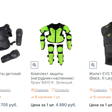
ты детский
Комплект защиты
Жилет EVS T
(нагрудник+наспинник)
(Black, X-Lar
Sparx BA10 K: Зеленый,
размер S/M
ложить
Сравнить
Отложить
Сравнить
т
В наличии 1 шт
В наличии 
 705 руб.
4 890 руб.
Цена за 1 шт.
Цена за 1 ш