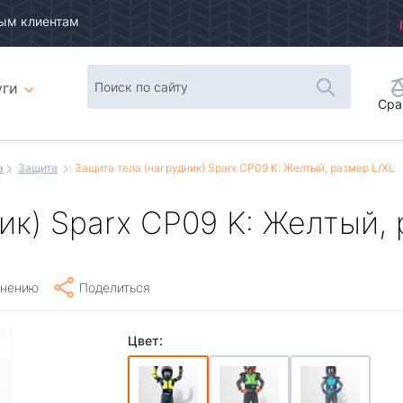
ым клиентам
уги
Сра
а
Защита
Защита тела (нагрудник) Sparx CP09 K: Желтый, размер L/XL
ик) Sparx CP09 K: Желтый, 
внению
Поделиться
Цвет: