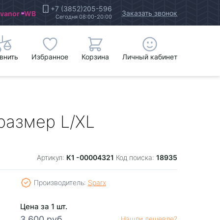
+7 (3852)205-596
Заказать звонок
Ivanor
WB
Сегодня 08:00-20:00
внить
Избранное
Корзина
Личный кабинет
размер L/XL
К1 -00004321
18935
Артикул:
Код поиска:
Производитель:
Sparx
Цена за 1 шт.
3 600 руб.
Нашли дешевле?