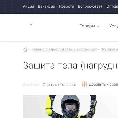
Акции
Вакансии
Новости
Вопрос-ответ
Оптов
Авто
каталог
Авто
интернет
Товары
Усл
магазин
Иванор
Каталог товаров для авто- и мототехники
Экипировк
Защита тела (нагрудн
Добавить к сра
☆
★
☆
★
☆
★
☆
★
☆
★
Оценка:
/ Голосов: