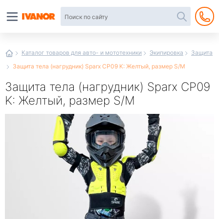
Автотовары
в
интернет-
магазине
Иванор
Каталог товаров для авто- и мототехники
Экипировка
Защита
Защита тела (нагрудник) Sparx CP09 K: Желтый, размер S/M
Защита тела (нагрудник) Sparx CP09
K: Желтый, размер S/M