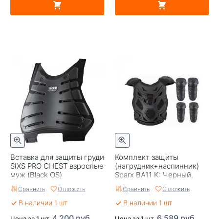
Вставка для защиты груди
Комплект защиты
SIXS PRO CHEST взрослые
(нагрудник+наспинник)
муж (Black OS)
Sparx BA11 K: Черный,
размер L/XL
Сравнить
Отложить
Сравнить
Отложить
В наличии 1 шт
В наличии 1 шт
4 200 руб.
6 589 руб.
Цена за 1 шт.
Цена за 1 шт.