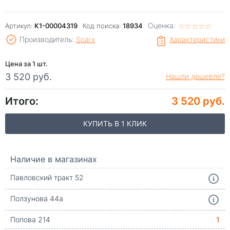
Оценка:
☆
★
☆
★
☆
★
☆
★
☆
★
Артикул:
К1-00004319
Код поиска:
18934
Производитель:
Sparx
Характеристики
Цена за 1 шт.
3 520 руб.
Нашли дешевле?
Итого:
3 520 руб.
КУПИТЬ В 1 КЛИК
Наличие в магазинах
Павловский тракт 52
Ползунова 44а
Попова 214
1