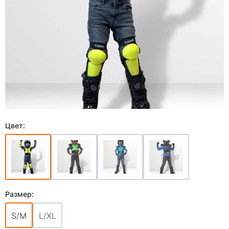
Цвет:
Размер:
S/M
L/XL