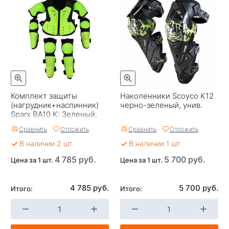
Целевая аудитория
Детская
Тип застежки
Ремешок
Российский размер
46-48
Комплект защиты
Наколенники Scoyco K12
(нагрудник+наспинник)
черно-зеленый, унив.
Sparx BA10 K: Зеленый,
размер L/XL
Сравнить
Отложить
Сравнить
Отложить
В наличии 2 шт
В наличии 1 шт
4 785 руб.
5 700 руб.
Цена за 1 шт.
Цена за 1 шт.
4 785 руб.
5 700 руб.
Итого:
Итого: