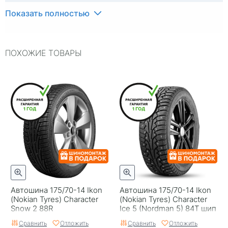
Индекс скорости
T
Показать полностью
Индекс нагрузки
84
ПОХОЖИЕ ТОВАРЫ
Типоразмер
175/70-14
Тип протектора
Дорожный
Тип шины
Легковые
RunFlat
Нет
Комплектация
Шина
Шип
Нешипованная
Гарантия
Безусловная гарантия
Cordiant
Автошина 175/70-14 Ikon
Автошина 175/70-14 Ikon
(Nokian Tyres) Character
(Nokian Tyres) Character
Страна изготовителя
Россия
Snow 2 88R
Ice 5 (Nordman 5) 84T шип
Сравнить
Отложить
Сравнить
Отложить