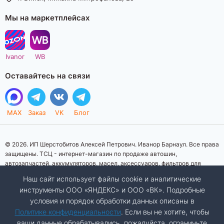
Мы на маркетплейсах
Ivanor
WB
Оставайтесь на связи
MAX
Заказ
VK
Блог
© 2026. ИП Шерстобитов Алексей Петрович. Иванор Барнаул. Все права
защищены. ТСЦ - интернет-магазин по продаже автошин,
автозапчастей, аккумуляторов, масел, аксессуаров, фильтров для
автомобилей. Данный интернет-сайт носит исключительно
Наш сайт использует файлы cookie и аналитические
информационный характер. Представленная информация о товарах, их
инструменты ООО «ЯНДЕКС» и ООО «ВК». Подробные
стоимости, характеристик, фото, наличия на складе ни при каких
условия и порядок обработки данных описаны в
условиях не является публичной офертой, определяемой положениями
Статьи 437 (2) Гражданского кодекса Российской Федерации.
Политике конфиденциальности
. Если вы не хотите, чтобы
Изображения товаров на фотографиях, представленных на сайте, могут
ваши данные обрабатывались, пожалуйста, ограничьте