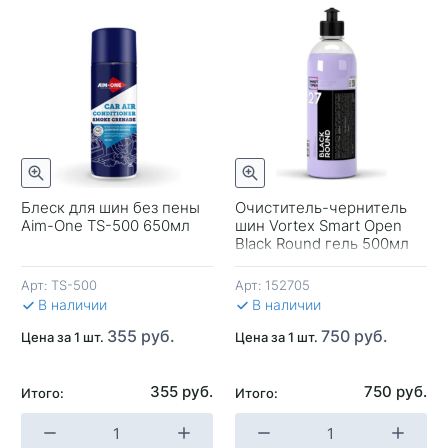
отр
Быстрый просмотр
Блеск для шин без пены
Очиститель-чернитель
Aim-One TS-500 650мл
шин Vortex Smart Open
-
Black Round гель 500мл
Арт:
TS-500
Арт:
152705
В 
В наличии
В наличии
355 руб.
750 руб.
Цена за 1 шт.
Цена за 1 шт.
355 руб.
750 руб.
Итого:
Итого:
+
-
+