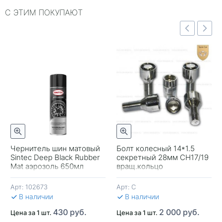
С ЭТИМ ПОКУПАЮТ
Быстрый просмотр
отр
Быстрый просмотр
Чернитель шин матовый
Болт колесный 14*1.5
Sintec Deep Black Rubber
секретный 28мм CH17/19
-
Mat аэрозоль 650мл
вращ.кольцо
Арт:
102673
Арт:
С
В 
В наличии
В наличии
430 руб.
2 000 руб.
Цена за 1 шт.
Цена за 1 шт.