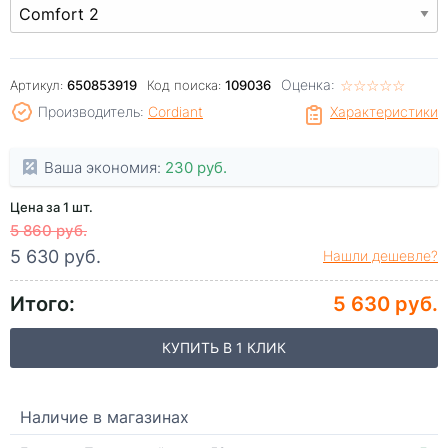
Оценка:
☆
★
☆
★
☆
★
☆
★
☆
★
Артикул:
650853919
Код поиска:
109036
Производитель:
Cordiant
Характеристики
Ваша экономия:
230 руб.
Цена за 1 шт.
5 860 руб.
5 630 руб.
Нашли дешевле?
Итого:
5 630 руб.
КУПИТЬ В 1 КЛИК
Наличие в магазинах