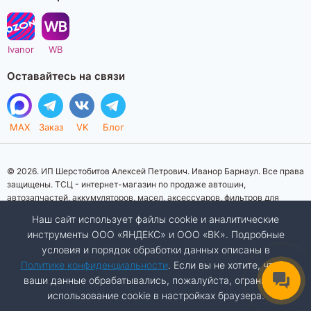
Ivanor
WB
Оставайтесь на связи
MAX
Заказ
VK
Блог
© 2026. ИП Шерстобитов Алексей Петрович. Иванор Барнаул. Все права
защищены. ТСЦ - интернет-магазин по продаже автошин,
автозапчастей, аккумуляторов, масел, аксессуаров, фильтров для
автомобилей. Данный интернет-сайт носит исключительно
Наш сайт использует файлы cookie и аналитические
информационный характер. Представленная информация о товарах, их
инструменты ООО «ЯНДЕКС» и ООО «ВК». Подробные
стоимости, характеристик, фото, наличия на складе ни при каких
условия и порядок обработки данных описаны в
условиях не является публичной офертой, определяемой положениями
Статьи 437 (2) Гражданского кодекса Российской Федерации.
Политике конфиденциальности
. Если вы не хотите, чтобы
Изображения товаров на фотографиях, представленных на сайте, могут
ваши данные обрабатывались, пожалуйста, ограничьте
отличаться от оригиналов. Копирование материалов сайта запрещено.
использование cookie в настройках браузера.