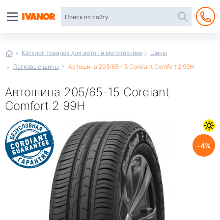
Автотовары
в
интернет-
магазине
Иванор
Каталог товаров для авто- и мототехники
Шины
Легковые шины
Автошина 205/65-15 Cordiant Comfort 2 99H
Автошина 205/65-15 Cordiant
Comfort 2 99H
4