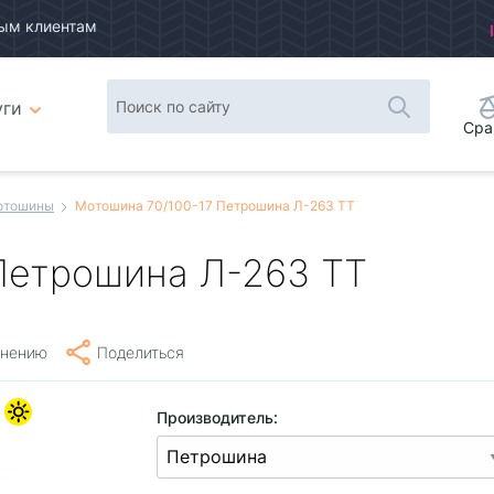
ым клиентам
уги
Сра
отошины
Мотошина 70/100-17 Петрошина Л-263 TT
Петрошина Л-263 TT
внению
Поделиться
Производитель: