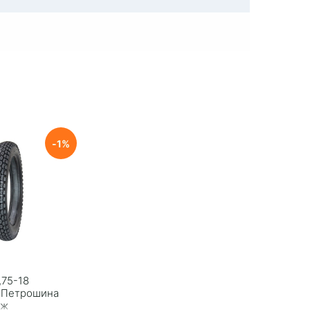
1
,75-18
) Петрошина
Иж