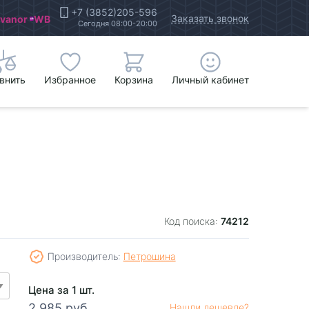
+7 (3852)205-596
Заказать звонок
Ivanor
WB
Сегодня 08:00-20:00
внить
Избранное
Корзина
Личный кабинет
74212
Код поиска:
Производитель:
Петрошина
Цена за 1 шт.
2 985 руб.
Нашли дешевле?