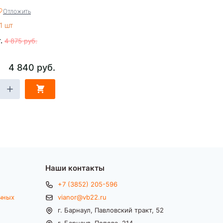
ая TT
Отложить
1 шт
т.
4 875 руб.
4 840 руб.
Наши контакты
+7 (3852) 205-596
чных
vianor@vb22.ru
г. Барнаул, Павловский тракт, 52
г. Барнаул, Попова, 214