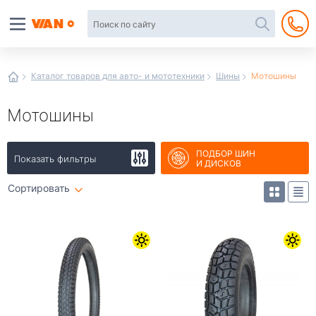
Автотовары
в
интернет-
магазине
Иванор
Каталог товаров для авто- и мототехники
Шины
Мотошины
Мотошины
ПОДБОР ШИН
Показать фильтры
И ДИСКОВ
Сортировать