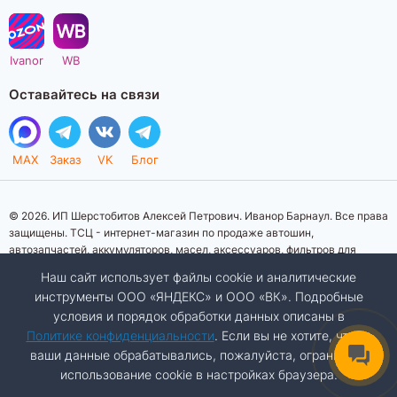
Ivanor
WB
Оставайтесь на связи
MAX
Заказ
VK
Блог
© 2026. ИП Шерстобитов Алексей Петрович. Иванор Барнаул. Все права
защищены. ТСЦ - интернет-магазин по продаже автошин,
автозапчастей, аккумуляторов, масел, аксессуаров, фильтров для
автомобилей. Данный интернет-сайт носит исключительно
Наш сайт использует файлы cookie и аналитические
информационный характер. Представленная информация о товарах, их
инструменты ООО «ЯНДЕКС» и ООО «ВК». Подробные
стоимости, характеристик, фото, наличия на складе ни при каких
условия и порядок обработки данных описаны в
условиях не является публичной офертой, определяемой положениями
Статьи 437 (2) Гражданского кодекса Российской Федерации.
Политике конфиденциальности
. Если вы не хотите, чтобы
Изображения товаров на фотографиях, представленных на сайте, могут
ваши данные обрабатывались, пожалуйста, ограничьте
отличаться от оригиналов. Копирование материалов сайта запрещено.
использование cookie в настройках браузера.