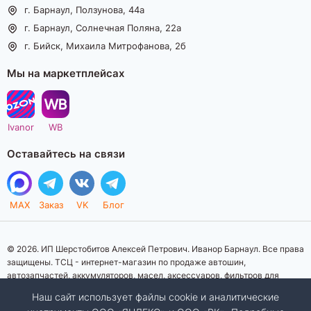
г. Барнаул, Ползунова, 44а
г. Барнаул, Солнечная Поляна, 22а
г. Бийск, Михаила Митрофанова, 2б
Мы на маркетплейсах
Ivanor
WB
Оставайтесь на связи
MAX
Заказ
VK
Блог
© 2026. ИП Шерстобитов Алексей Петрович. Иванор Барнаул. Все права
защищены. ТСЦ - интернет-магазин по продаже автошин,
автозапчастей, аккумуляторов, масел, аксессуаров, фильтров для
автомобилей. Данный интернет-сайт носит исключительно
Наш сайт использует файлы cookie и аналитические
информационный характер. Представленная информация о товарах, их