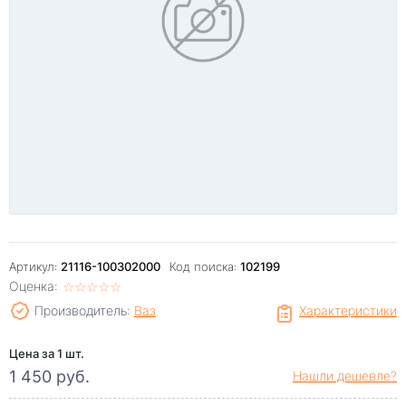
Артикул:
21116-100302000
Код поиска:
102199
Оценка:
☆
★
☆
★
☆
★
☆
★
☆
★
Производитель:
Ваз
Характеристики
Цена за 1 шт.
1 450 руб.
Нашли дешевле?